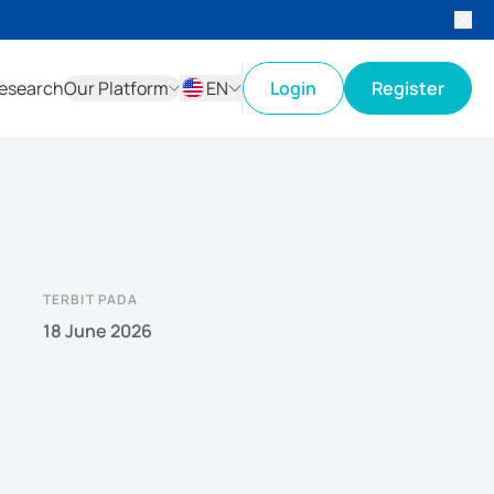
esearch
Our Platform
EN
Login
Register
ID
EN
TERBIT PADA
18 June 2026