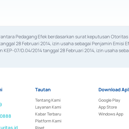
erantara Pedagang Efek berdasarkan surat keputusan Otorit
anggal 28 Februari 2014, izin usaha sebagai Penjamin Emisi E
KEP-07/D.04/2014 tanggal 28 Februari 2014, izin usaha sebag
rat keputusan Otoritas Jasa Keuangan Nomor S-67/PM.21/2017 t
aan Transaksi Sertifikat Deposito di Pasar Uang yang izinnya d
ansaksi, serta Penatausahaan dan Penyelesaian Transaksi Sur
i
Tautan
Download Apl
Tentang Kami
Google Play
9
Layanan Kami
App Store
Kabar Terbaru
Windows App
 0888
Platform Kami
ritas.id
Riset