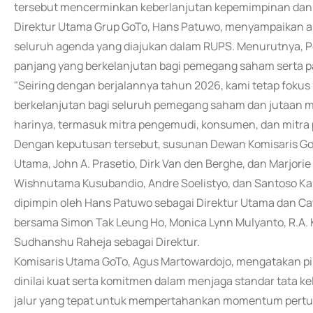
tersebut mencerminkan keberlanjutan kepemimpinan dan ta
Direktur Utama Grup GoTo, Hans Patuwo, menyampaikan a
seluruh agenda yang diajukan dalam RUPS. Menurutnya, Pe
panjang yang berkelanjutan bagi pemegang saham serta 
"Seiring dengan berjalannya tahun 2026, kami tetap fokus
berkelanjutan bagi seluruh pemegang saham dan jutaan m
harinya, termasuk mitra pengemudi, konsumen, dan mitra 
Dengan keputusan tersebut, susunan Dewan Komisaris GoTo
Utama, John A. Prasetio, Dirk Van den Berghe, dan Marjorie
Wishnutama Kusubandio, Andre Soelistyo, dan Santoso Kart
dipimpin oleh Hans Patuwo sebagai Direktur Utama dan Cat
bersama Simon Tak Leung Ho, Monica Lynn Mulyanto, R.A.
Sudhanshu Raheja sebagai Direktur.
Komisaris Utama GoTo, Agus Martowardojo, mengatakan pih
dinilai kuat serta komitmen dalam menjaga standar tata k
jalur yang tepat untuk mempertahankan momentum pert