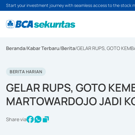
Start your investment journey with seamless access to the stock 
Beranda
/
Kabar Terbaru
/
Berita
/
GELAR RUPS, GOTO KEMB
BERITA HARIAN
GELAR RUPS, GOTO KEM
MARTOWARDOJO JADI K
Share via