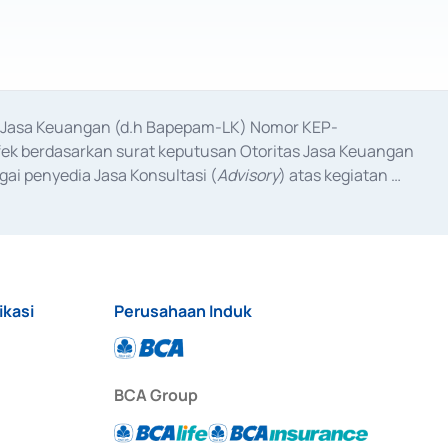
as Jasa Keuangan (d.h Bapepam-LK) Nomor KEP-
fek berdasarkan surat keputusan Otoritas Jasa Keuangan 
ai penyedia Jasa Konsultasi (
Advisory
) atas kegiatan 
anggal 3 Februari 2017, dan beberapa izin usaha lainnya 
iterbitkan pada tahun 2017 dan izin usaha lainnya dari 
at Berharga Komersial yang izinnya diterbitkan pada 
ikasi
Perusahaan Induk
BCA Group