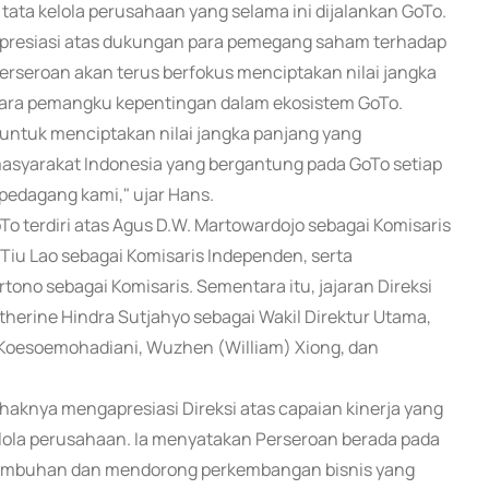
ta kelola perusahaan yang selama ini dijalankan GoTo.
presiasi atas dukungan para pemegang saham terhadap
rseroan akan terus berfokus menciptakan nilai jangka
para pemangku kepentingan dalam ekosistem GoTo.
 untuk menciptakan nilai jangka panjang yang
asyarakat Indonesia yang bergantung pada GoTo setiap
pedagang kami," ujar Hans.
 terdiri atas Agus D.W. Martowardojo sebagai Komisaris
 Tiu Lao sebagai Komisaris Independen, serta
ono sebagai Komisaris. Sementara itu, jajaran Direksi
herine Hindra Sutjahyo sebagai Wakil Direktur Utama,
 Koesoemohadiani, Wuzhen (William) Xiong, dan
aknya mengapresiasi Direksi atas capaian kinerja yang
elola perusahaan. Ia menyatakan Perseroan berada pada
umbuhan dan mendorong perkembangan bisnis yang