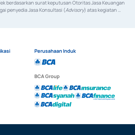
fek berdasarkan surat keputusan Otoritas Jasa Keuangan 
ai penyedia Jasa Konsultasi (
Advisory
) atas kegiatan 
anggal 3 Februari 2017, dan beberapa izin usaha lainnya 
iterbitkan pada tahun 2017 dan izin usaha lainnya dari 
at Berharga Komersial yang izinnya diterbitkan pada 
ikasi
Perusahaan Induk
BCA Group