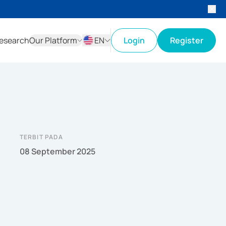
esearch
Our Platform
EN
Login
Register
ID
EN
TERBIT PADA
08 September 2025