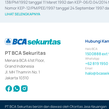
138/PM/1992 tanggal 11 Maret 1992 dan KEP-06/D.04/2014 t
Nomor KEP-12/PM/PEE/1997 tanggal 24 September 1997 dan 
merger, akuisisi, divestasi, dan 
join venture
 berdasarkan su
LIHAT SELENGKAPNYA
dari Bank Indonesia antara lain sebagai Perantara Pelaksan
Bank Indonesia sebagai Lembaga Pendukung Penerbitan, Tr
tahun 2018.
Hubungi Kam
Halo BCA
PT BCA Sekuritas
1500888 ext 
WhatsApp
Menara BCA 41st Floor,
+62 819 1950
Grand Indonesia
Email
Jl. MH Thamrin No. 1
halo@bcaseku
Jakarta 10310
PT BCA Sekuritas berizin dan diawasi oleh Otoritas Jasa Keuangan