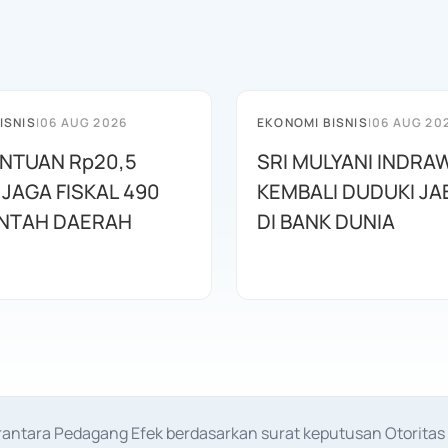
ISNIS
|
06 AUG 2026
EKONOMI BISNIS
|
06 AUG 20
ANTUAN Rp20,5
SRI MULYANI INDRA
 JAGA FISKAL 490
KEMBALI DUDUKI J
NTAH DAERAH
DI BANK DUNIA
erantara Pedagang Efek berdasarkan surat keputusan Otorit