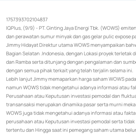
1757393702104837
IQPlus, (9/9) - PT. Ginting Jaya Energi Tbk. (WOWS) emite
dan perawatan sumur minyak dan gas gelar pulic expose p
Jimmy Hidayat Direktur utama WOWS menyampaikan bahwa
Bagian Selatan .Indonesia, dengan Lokasi proyek terletak 
dan Ramba serta ditunjang dengan pengalaman dan sumbe
dengan semua pihak terkait yang telah terjalin selama ini.
Lebih lanjut Jimmy memaparkan harga saham WOWS pada b
namun WOWS tidak mengetahui adanya informasi atau fak
Perusahaan atau Keputusan investasi pemodal dan fluktu
transansaksi merupakan dinamika pasar serta murni meka
WOWS juga tidak mengetahui adanya informasi atau fakta 
perusahaan atau Keputusan investasi pemodal serta tida
tertentu dan Hingga saat ini pemegang saham utama belum 