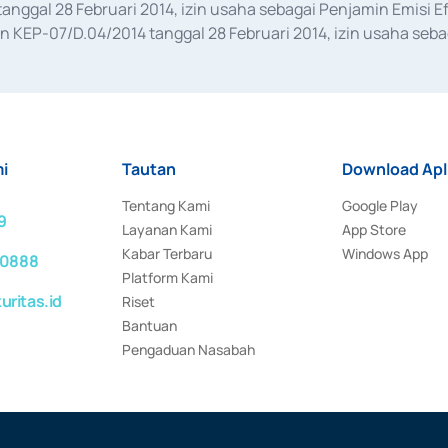
anggal 28 Februari 2014, izin usaha sebagai Penjamin Emisi E
KEP-07/D.04/2014 tanggal 28 Februari 2014, izin usaha sebag
rat keputusan Otoritas Jasa Keuangan Nomor S-67/PM.21/2017 t
aan Transaksi Sertifikat Deposito di Pasar Uang yang izinnya d
ansaksi, serta Penatausahaan dan Penyelesaian Transaksi Sur
i
Tautan
Download Apl
Tentang Kami
Google Play
9
Layanan Kami
App Store
Kabar Terbaru
Windows App
 0888
Platform Kami
ritas.id
Riset
Bantuan
Pengaduan Nasabah