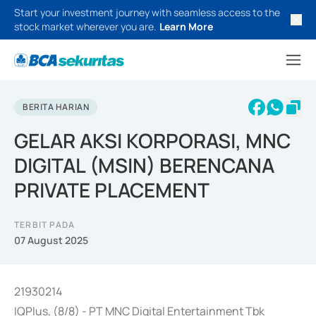
Start your investment journey with seamless access to the
stock market wherever you are.
Learn More
BERITA HARIAN
GELAR AKSI KORPORASI, MNC
DIGITAL (MSIN) BERENCANA
PRIVATE PLACEMENT
TERBIT PADA
07 August 2025
21930214
IQPlus, (8/8) - PT MNC Digital Entertainment Tbk