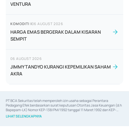
VENTURA
KOMODITI
|
06 AUGUST 2026
HARGA EMAS BERGERAK DALAM KISARAN
SEMPIT
06 AUGUST 2026
JIMMY TANDYO KURANGI KEPEMILIKAN SAHAM
AKRA
PT BCA Sekuritas telah memperoleh izin usaha sebagai Perantara 
Pedagang Efek berdasarkan surat keputusan Otoritas Jasa Keuangan (d.h 
Bapepam-LK) Nomor KEP-138/PM/1992 tanggal 11 Maret 1992 dan KEP-
06/D.04/2014 tanggal 28 Februari 2014, izin usaha sebagai Penjamin Emisi 
LIHAT SELENGKAPNYA
Efek berdasarkan surat keputusan Otoritas Jasa Keuangan Nomor KEP-
12/PM/PEE/1997 tanggal 24 September 1997 dan KEP-07/D.04/2014 
tanggal 28 Februari 2014, izin usaha sebagai penyedia Jasa Konsultasi 