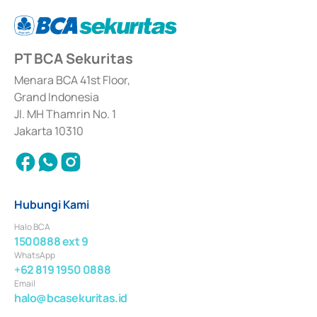
(
Advisory
) atas kegiatan merger, akuisisi, divestasi, dan 
join venture
berdasarkan surat keputusan Otoritas Jasa Keuangan Nomor S-
67/PM.21/2017 tanggal 3 Februari 2017, dan beberapa izin usaha lainnya 
dari Bank Indonesia antara lain sebagai Perantara Pelaksanaan Transaksi 
PT BCA Sekuritas
Sertifikat Deposito di Pasar Uang yang izinnya diterbitkan pada tahun 2017 
dan izin usaha lainnya dari Bank Indonesia sebagai Lembaga Pendukung 
Penerbitan, Transaksi, serta Penatausahaan dan Penyelesaian Transaksi 
Menara BCA 41st Floor,
Surat Berharga Komersial yang izinnya diterbitkan pada tahun 2018.
Grand Indonesia
Jl. MH Thamrin No. 1
Jakarta 10310
Hubungi Kami
Halo BCA
1500888 ext 9
WhatsApp
+62 819 1950 0888
Email
halo@bcasekuritas.id