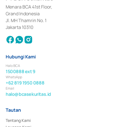
dan izin usaha lainnya dari Bank Indonesia sebagai Lembaga Pendukung 
Penerbitan, Transaksi, serta Penatausahaan dan Penyelesaian Transaksi 
Menara BCA 41st Floor,
Surat Berharga Komersial yang izinnya diterbitkan pada tahun 2018.
Grand Indonesia
Jl. MH Thamrin No. 1
Jakarta 10310
Hubungi Kami
Halo BCA
1500888 ext 9
WhatsApp
+62 819 1950 0888
Email
halo@bcasekuritas.id
Tautan
Tentang Kami