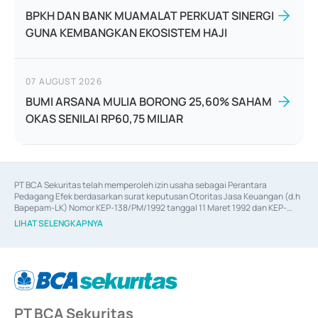
BPKH DAN BANK MUAMALAT PERKUAT SINERGI
GUNA KEMBANGKAN EKOSISTEM HAJI
07 AUGUST 2026
BUMI ARSANA MULIA BORONG 25,60% SAHAM
OKAS SENILAI RP60,75 MILIAR
PT BCA Sekuritas telah memperoleh izin usaha sebagai Perantara 
Pedagang Efek berdasarkan surat keputusan Otoritas Jasa Keuangan (d.h 
Bapepam-LK) Nomor KEP-138/PM/1992 tanggal 11 Maret 1992 dan KEP-
06/D.04/2014 tanggal 28 Februari 2014, izin usaha sebagai Penjamin Emisi 
LIHAT SELENGKAPNYA
Efek berdasarkan surat keputusan Otoritas Jasa Keuangan Nomor KEP-
12/PM/PEE/1997 tanggal 24 September 1997 dan KEP-07/D.04/2014 
tanggal 28 Februari 2014, izin usaha sebagai penyedia Jasa Konsultasi 
(
Advisory
) atas kegiatan merger, akuisisi, divestasi, dan 
join venture
berdasarkan surat keputusan Otoritas Jasa Keuangan Nomor S-
67/PM.21/2017 tanggal 3 Februari 2017, dan beberapa izin usaha lainnya 
dari Bank Indonesia antara lain sebagai Perantara Pelaksanaan Transaksi 
PT BCA Sekuritas
Sertifikat Deposito di Pasar Uang yang izinnya diterbitkan pada tahun 2017 