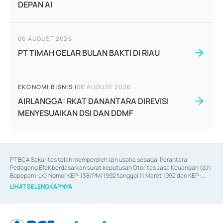
DEPAN AI
06 AUGUST 2026
PT TIMAH GELAR BULAN BAKTI DI RIAU
EKONOMI BISNIS
|
06 AUGUST 2026
AIRLANGGA: RKAT DANANTARA DIREVISI
MENYESUAIKAN DSI DAN DDMF
PT BCA Sekuritas telah memperoleh izin usaha sebagai Perantara 
Pedagang Efek berdasarkan surat keputusan Otoritas Jasa Keuangan (d.h 
Bapepam-LK) Nomor KEP-138/PM/1992 tanggal 11 Maret 1992 dan KEP-
06/D.04/2014 tanggal 28 Februari 2014, izin usaha sebagai Penjamin Emisi 
LIHAT SELENGKAPNYA
Efek berdasarkan surat keputusan Otoritas Jasa Keuangan Nomor KEP-
12/PM/PEE/1997 tanggal 24 September 1997 dan KEP-07/D.04/2014 
tanggal 28 Februari 2014, izin usaha sebagai penyedia Jasa Konsultasi 
(
Advisory
) atas kegiatan merger, akuisisi, divestasi, dan 
join venture