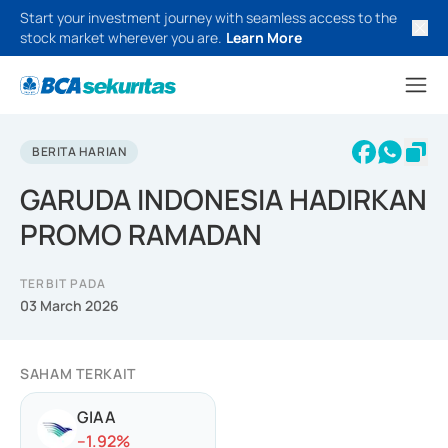
Start your investment journey with seamless access to the
stock market wherever you are.
Learn More
BERITA HARIAN
GARUDA INDONESIA HADIRKAN
PROMO RAMADAN
TERBIT PADA
03 March 2026
SAHAM TERKAIT
GIAA
-
-1.92
%