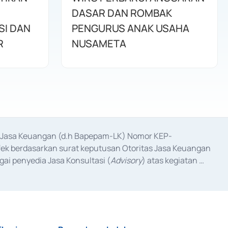
DASAR DAN ROMBAK
SI DAN
PENGURUS ANAK USAHA
R
NUSAMETA
as Jasa Keuangan (d.h Bapepam-LK) Nomor KEP-
fek berdasarkan surat keputusan Otoritas Jasa Keuangan 
ai penyedia Jasa Konsultasi (
Advisory
) atas kegiatan 
anggal 3 Februari 2017, dan beberapa izin usaha lainnya 
iterbitkan pada tahun 2017 dan izin usaha lainnya dari 
at Berharga Komersial yang izinnya diterbitkan pada 