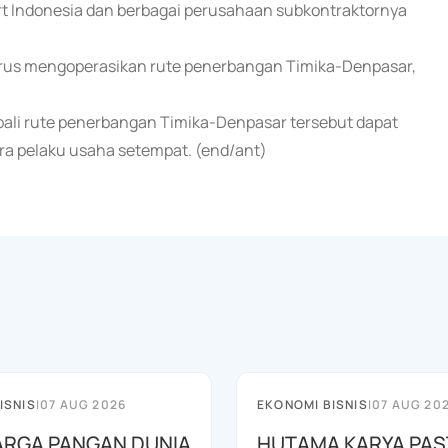
rt Indonesia dan berbagai perusahaan subkontraktornya
terus mengoperasikan rute penerbangan Timika-Denpasar,
mbali rute penerbangan Timika-Denpasar tersebut dapat
ra pelaku usaha setempat. (end/ant)
ISNIS
|
07 AUG 2026
EKONOMI BISNIS
|
07 AUG 20
HARGA PANGAN DUNIA
HUTAMA KARYA PAS