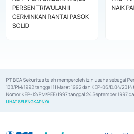
PERSEN TRIWULAN II
NAIK PA
CERMINKAN RANTAI PASOK
SOLID
PT BCA Sekuritas telah memperoleh izin usaha sebagai P
138/PM/1992 tanggal 11 Maret 1992 dan KEP-06/D.04/2014 t
Nomor KEP-12/PM/PEE/1997 tanggal 24 September 1997 dan 
merger, akuisisi, divestasi, dan 
join venture
 berdasarkan su
LIHAT SELENGKAPNYA
dari Bank Indonesia antara lain sebagai Perantara Pelaksan
Bank Indonesia sebagai Lembaga Pendukung Penerbitan, Tr
tahun 2018.