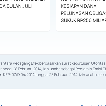
DA BULAN JULI
KESIAPAN DANA
PELUNASAN OBLIGA
SUKUK RP250 MILIA
erantara Pedagang Efek berdasarkan surat keputusan Otorit
anggal 28 Februari 2014, izin usaha sebagai Penjamin Emisi E
KEP-07/D.04/2014 tanggal 28 Februari 2014, izin usaha sebag
rat keputusan Otoritas Jasa Keuangan Nomor S-67/PM.21/2017 t
aan Transaksi Sertifikat Deposito di Pasar Uang yang izinnya d
ansaksi, serta Penatausahaan dan Penyelesaian Transaksi Sur