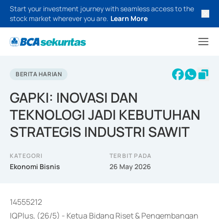
Start your investment journey with seamless access to the
stock market wherever you are.
Learn More
BERITA HARIAN
GAPKI: INOVASI DAN
TEKNOLOGI JADI KEBUTUHAN
STRATEGIS INDUSTRI SAWIT
KATEGORI
TERBIT PADA
Ekonomi Bisnis
26 May 2026
14555212
IQPlus, (26/5) - Ketua Bidang Riset & Pengembangan