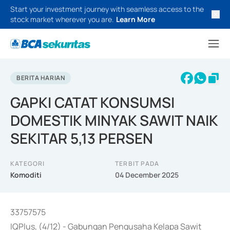
Start your investment journey with seamless access to the
stock market wherever you are.
Learn More
BERITA HARIAN
GAPKI CATAT KONSUMSI
DOMESTIK MINYAK SAWIT NAIK
SEKITAR 5,13 PERSEN
KATEGORI
TERBIT PADA
Komoditi
04 December 2025
33757575
IQPlus, (4/12) - Gabungan Pengusaha Kelapa Sawit