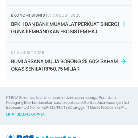
EKONOMI BISNIS
|
07 AUGUST 2026
BPKH DAN BANK MUAMALAT PERKUAT SINERGI
GUNA KEMBANGKAN EKOSISTEM HAJI
07 AUGUST 2026
BUMI ARSANA MULIA BORONG 25,60% SAHAM
OKAS SENILAI RP60,75 MILIAR
PT BCA Sekuritas telah memperoleh izin usaha sebagai Perantara 
Pedagang Efek berdasarkan surat keputusan Otoritas Jasa Keuangan (d.h 
Bapepam-LK) Nomor KEP-138/PM/1992 tanggal 11 Maret 1992 dan KEP-
06/D.04/2014 tanggal 28 Februari 2014, izin usaha sebagai Penjamin Emisi 
LIHAT SELENGKAPNYA
Efek berdasarkan surat keputusan Otoritas Jasa Keuangan Nomor KEP-
12/PM/PEE/1997 tanggal 24 September 1997 dan KEP-07/D.04/2014 
tanggal 28 Februari 2014, izin usaha sebagai penyedia Jasa Konsultasi 
(
Advisory
) atas kegiatan merger, akuisisi, divestasi, dan 
join venture
berdasarkan surat keputusan Otoritas Jasa Keuangan Nomor S-