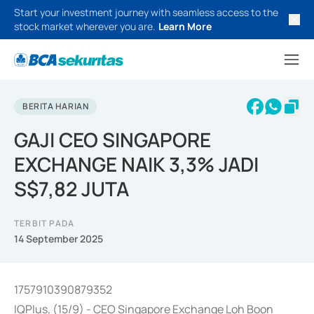
Start your investment journey with seamless access to the
stock market wherever you are.
Learn More
BERITA HARIAN
GAJI CEO SINGAPORE
EXCHANGE NAIK 3,3% JADI
S$7,82 JUTA
TERBIT PADA
14 September 2025
1757910390879352
IQPlus, (15/9) - CEO Singapore Exchange Loh Boon