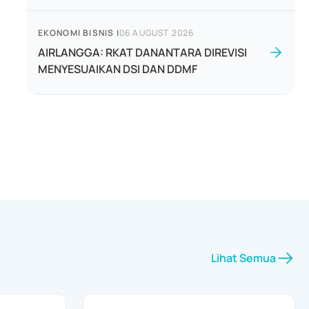
EKONOMI BISNIS
|
06 AUGUST 2026
AIRLANGGA: RKAT DANANTARA DIREVISI
MENYESUAIKAN DSI DAN DDMF
Lihat Semua