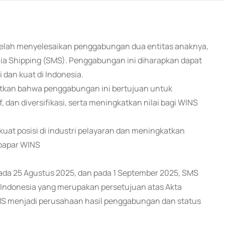
 telah menyelesaikan penggabungan dua entitas anaknya,
ia Shipping (SMS). Penggabungan ini diharapkan dapat
 dan kuat di Indonesia.
tkan bahwa penggabungan ini bertujuan untuk
 dan diversifikasi, serta meningkatkan nilai bagi WINS
at posisi di industri pelayaran dan meningkatkan
"papar WINS
 25 Agustus 2025, dan pada 1 September 2025, SMS
Indonesia yang merupakan persetujuan atas Akta
MS menjadi perusahaan hasil penggabungan dan status