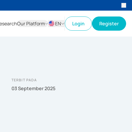
esearch
Our Platform
EN
Login
Register
ID
EN
TERBIT PADA
03 September 2025