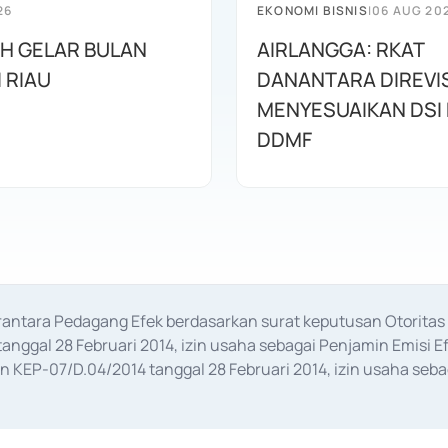
26
EKONOMI BISNIS
|
06 AUG 20
AH GELAR BULAN
AIRLANGGA: RKAT
I RIAU
DANANTARA DIREVIS
MENYESUAIKAN DSI
DDMF
erantara Pedagang Efek berdasarkan surat keputusan Otorit
anggal 28 Februari 2014, izin usaha sebagai Penjamin Emisi E
KEP-07/D.04/2014 tanggal 28 Februari 2014, izin usaha sebag
rat keputusan Otoritas Jasa Keuangan Nomor S-67/PM.21/2017 t
aan Transaksi Sertifikat Deposito di Pasar Uang yang izinnya d
ansaksi, serta Penatausahaan dan Penyelesaian Transaksi Sur