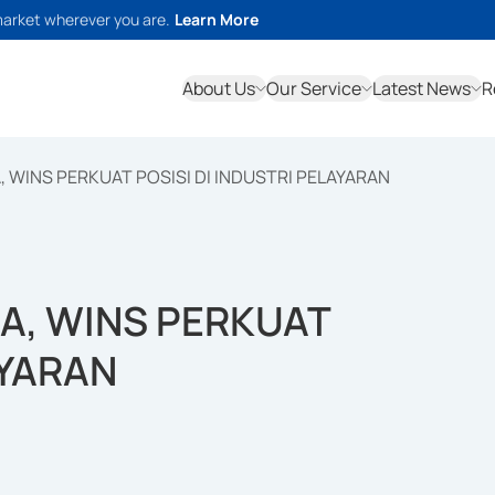
market wherever you are.
Learn More
About Us
Our Service
Latest News
R
WINS PERKUAT POSISI DI INDUSTRI PELAYARAN
, WINS PERKUAT
AYARAN