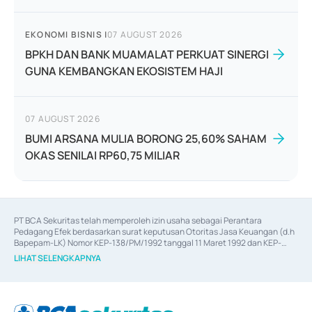
EKONOMI BISNIS
|
07 AUGUST 2026
BPKH DAN BANK MUAMALAT PERKUAT SINERGI
GUNA KEMBANGKAN EKOSISTEM HAJI
07 AUGUST 2026
BUMI ARSANA MULIA BORONG 25,60% SAHAM
OKAS SENILAI RP60,75 MILIAR
PT BCA Sekuritas telah memperoleh izin usaha sebagai Perantara 
Pedagang Efek berdasarkan surat keputusan Otoritas Jasa Keuangan (d.h 
Bapepam-LK) Nomor KEP-138/PM/1992 tanggal 11 Maret 1992 dan KEP-
06/D.04/2014 tanggal 28 Februari 2014, izin usaha sebagai Penjamin Emisi 
LIHAT SELENGKAPNYA
Efek berdasarkan surat keputusan Otoritas Jasa Keuangan Nomor KEP-
12/PM/PEE/1997 tanggal 24 September 1997 dan KEP-07/D.04/2014 
tanggal 28 Februari 2014, izin usaha sebagai penyedia Jasa Konsultasi 
(
Advisory
) atas kegiatan merger, akuisisi, divestasi, dan 
join venture
berdasarkan surat keputusan Otoritas Jasa Keuangan Nomor S-