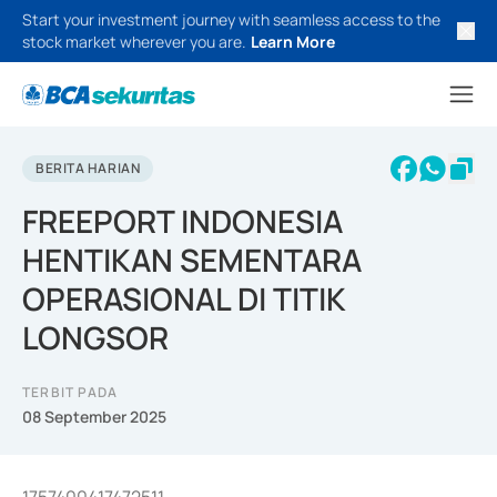
Start your investment journey with seamless access to the
stock market wherever you are.
Learn More
BERITA HARIAN
FREEPORT INDONESIA
HENTIKAN SEMENTARA
OPERASIONAL DI TITIK
LONGSOR
TERBIT PADA
08 September 2025