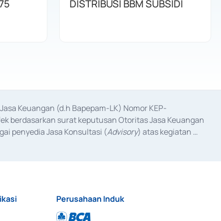
75
DISTRIBUSI BBM SUBSIDI
as Jasa Keuangan (d.h Bapepam-LK) Nomor KEP-
fek berdasarkan surat keputusan Otoritas Jasa Keuangan 
ai penyedia Jasa Konsultasi (
Advisory
) atas kegiatan 
anggal 3 Februari 2017, dan beberapa izin usaha lainnya 
iterbitkan pada tahun 2017 dan izin usaha lainnya dari 
at Berharga Komersial yang izinnya diterbitkan pada 
ikasi
Perusahaan Induk