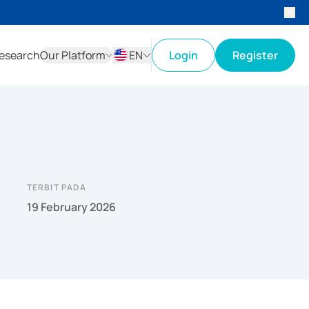
esearch
Our Platform
EN
Login
Register
ID
EN
TERBIT PADA
19 February 2026