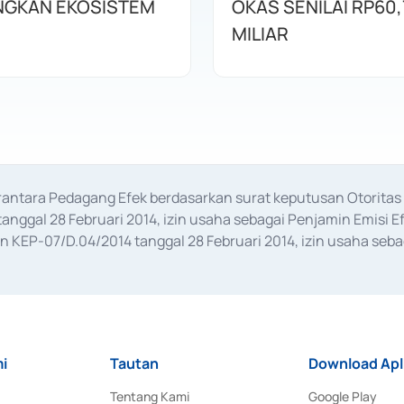
GKAN EKOSISTEM
OKAS SENILAI RP60,
MILIAR
erantara Pedagang Efek berdasarkan surat keputusan Otorit
anggal 28 Februari 2014, izin usaha sebagai Penjamin Emisi E
KEP-07/D.04/2014 tanggal 28 Februari 2014, izin usaha sebag
rat keputusan Otoritas Jasa Keuangan Nomor S-67/PM.21/2017 t
aan Transaksi Sertifikat Deposito di Pasar Uang yang izinnya d
ansaksi, serta Penatausahaan dan Penyelesaian Transaksi Sur
i
Tautan
Download Apl
Tentang Kami
Google Play