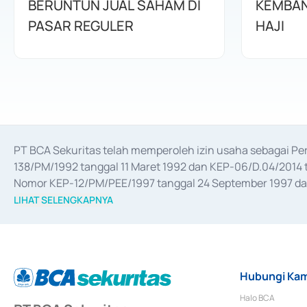
BERUNTUN JUAL SAHAM DI
KEMBAN
PASAR REGULER
HAJI
PT BCA Sekuritas telah memperoleh izin usaha sebagai P
138/PM/1992 tanggal 11 Maret 1992 dan KEP-06/D.04/2014 t
Nomor KEP-12/PM/PEE/1997 tanggal 24 September 1997 dan 
merger, akuisisi, divestasi, dan 
join venture
 berdasarkan su
LIHAT SELENGKAPNYA
dari Bank Indonesia antara lain sebagai Perantara Pelaksan
Bank Indonesia sebagai Lembaga Pendukung Penerbitan, Tr
tahun 2018.
Hubungi Kam
Halo BCA