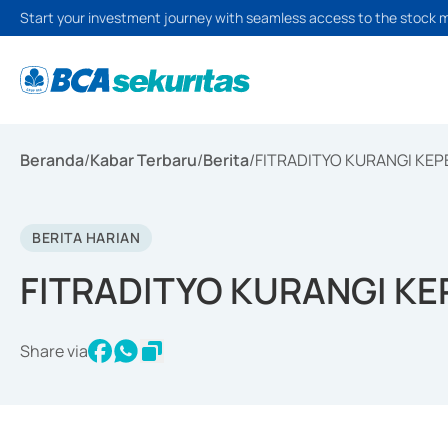
Start your investment journey with seamless access to the stock 
Beranda
/
Kabar Terbaru
/
Berita
/
FITRADITYO KURANGI KEP
BERITA HARIAN
FITRADITYO KURANGI K
Share via