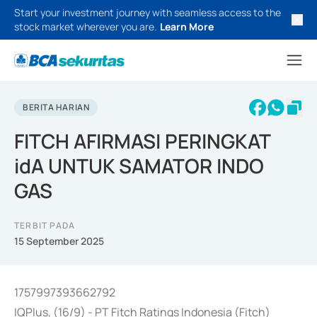
Start your investment journey with seamless access to the
stock market wherever you are.
Learn More
BERITA HARIAN
FITCH AFIRMASI PERINGKAT
idA UNTUK SAMATOR INDO
GAS
TERBIT PADA
15 September 2025
1757997393662792
IQPlus, (16/9) - PT Fitch Ratings Indonesia (Fitch)