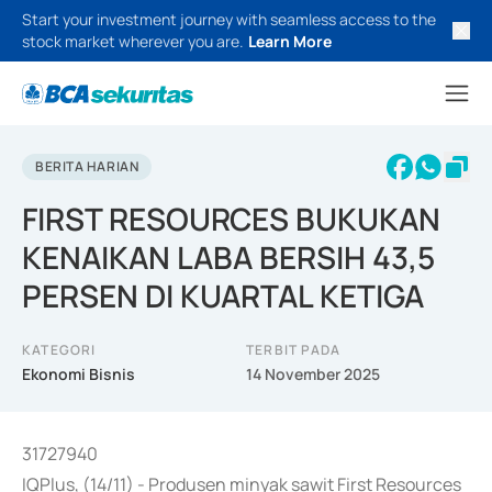
Start your investment journey with seamless access to the
stock market wherever you are.
Learn More
BERITA HARIAN
FIRST RESOURCES BUKUKAN
KENAIKAN LABA BERSIH 43,5
PERSEN DI KUARTAL KETIGA
KATEGORI
TERBIT PADA
Ekonomi Bisnis
14 November 2025
31727940
IQPlus, (14/11) - Produsen minyak sawit First Resources