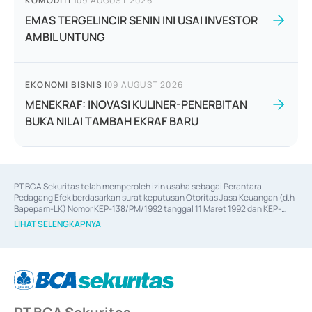
KOMODITI
|
09 AUGUST 2026
EMAS TERGELINCIR SENIN INI USAI INVESTOR
AMBIL UNTUNG
EKONOMI BISNIS
|
09 AUGUST 2026
MENEKRAF: INOVASI KULINER-PENERBITAN
BUKA NILAI TAMBAH EKRAF BARU
PT BCA Sekuritas telah memperoleh izin usaha sebagai Perantara 
Pedagang Efek berdasarkan surat keputusan Otoritas Jasa Keuangan (d.h 
Bapepam-LK) Nomor KEP-138/PM/1992 tanggal 11 Maret 1992 dan KEP-
06/D.04/2014 tanggal 28 Februari 2014, izin usaha sebagai Penjamin Emisi 
LIHAT SELENGKAPNYA
Efek berdasarkan surat keputusan Otoritas Jasa Keuangan Nomor KEP-
12/PM/PEE/1997 tanggal 24 September 1997 dan KEP-07/D.04/2014 
tanggal 28 Februari 2014, izin usaha sebagai penyedia Jasa Konsultasi 
(
Advisory
) atas kegiatan merger, akuisisi, divestasi, dan 
join venture
berdasarkan surat keputusan Otoritas Jasa Keuangan Nomor S-
67/PM.21/2017 tanggal 3 Februari 2017, dan beberapa izin usaha lainnya 
dari Bank Indonesia antara lain sebagai Perantara Pelaksanaan Transaksi 
Sertifikat Deposito di Pasar Uang yang izinnya diterbitkan pada tahun 2017 