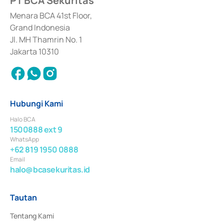
PT BCA Sekuritas
dan izin usaha lainnya dari Bank Indonesia sebagai Lembaga Pendukung 
Penerbitan, Transaksi, serta Penatausahaan dan Penyelesaian Transaksi 
Menara BCA 41st Floor,
Surat Berharga Komersial yang izinnya diterbitkan pada tahun 2018.
Grand Indonesia
Jl. MH Thamrin No. 1
Jakarta 10310
Hubungi Kami
Halo BCA
1500888 ext 9
WhatsApp
+62 819 1950 0888
Email
halo@bcasekuritas.id
Tautan
Tentang Kami