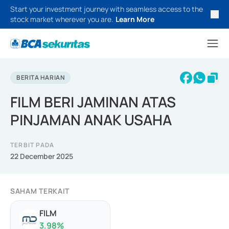
Start your investment journey with seamless access to the
stock market wherever you are.
Learn More
BERITA HARIAN
FILM BERI JAMINAN ATAS
PINJAMAN ANAK USAHA
TERBIT PADA
22 December 2025
SAHAM TERKAIT
FILM
3.98
%