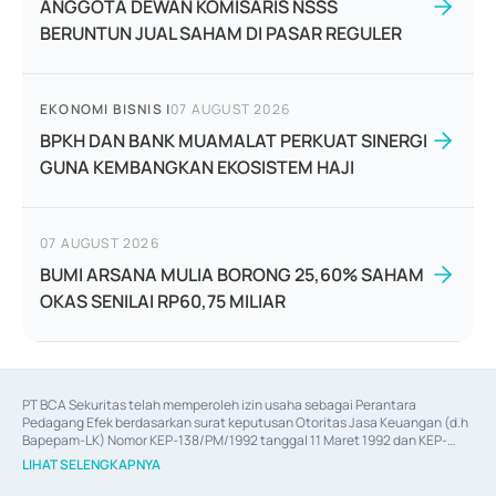
ANGGOTA DEWAN KOMISARIS NSSS
BERUNTUN JUAL SAHAM DI PASAR REGULER
EKONOMI BISNIS
|
07 AUGUST 2026
BPKH DAN BANK MUAMALAT PERKUAT SINERGI
GUNA KEMBANGKAN EKOSISTEM HAJI
07 AUGUST 2026
BUMI ARSANA MULIA BORONG 25,60% SAHAM
OKAS SENILAI RP60,75 MILIAR
PT BCA Sekuritas telah memperoleh izin usaha sebagai Perantara 
Pedagang Efek berdasarkan surat keputusan Otoritas Jasa Keuangan (d.h 
Bapepam-LK) Nomor KEP-138/PM/1992 tanggal 11 Maret 1992 dan KEP-
06/D.04/2014 tanggal 28 Februari 2014, izin usaha sebagai Penjamin Emisi 
LIHAT SELENGKAPNYA
Efek berdasarkan surat keputusan Otoritas Jasa Keuangan Nomor KEP-
12/PM/PEE/1997 tanggal 24 September 1997 dan KEP-07/D.04/2014 