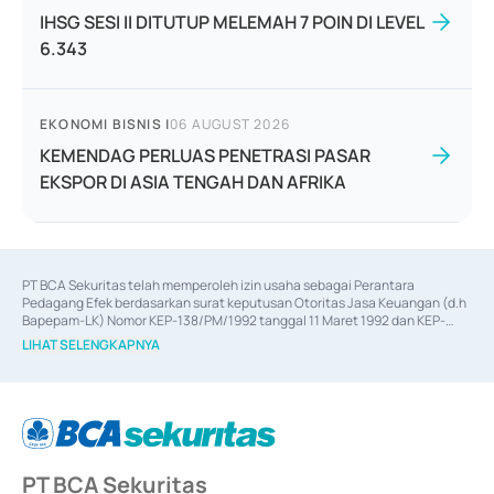
IHSG SESI II DITUTUP MELEMAH 7 POIN DI LEVEL
6.343
EKONOMI BISNIS
|
06 AUGUST 2026
KEMENDAG PERLUAS PENETRASI PASAR
EKSPOR DI ASIA TENGAH DAN AFRIKA
PT BCA Sekuritas telah memperoleh izin usaha sebagai Perantara 
Pedagang Efek berdasarkan surat keputusan Otoritas Jasa Keuangan (d.h 
Bapepam-LK) Nomor KEP-138/PM/1992 tanggal 11 Maret 1992 dan KEP-
06/D.04/2014 tanggal 28 Februari 2014, izin usaha sebagai Penjamin Emisi 
LIHAT SELENGKAPNYA
Efek berdasarkan surat keputusan Otoritas Jasa Keuangan Nomor KEP-
12/PM/PEE/1997 tanggal 24 September 1997 dan KEP-07/D.04/2014 
tanggal 28 Februari 2014, izin usaha sebagai penyedia Jasa Konsultasi 
(
Advisory
) atas kegiatan merger, akuisisi, divestasi, dan 
join venture
berdasarkan surat keputusan Otoritas Jasa Keuangan Nomor S-
67/PM.21/2017 tanggal 3 Februari 2017, dan beberapa izin usaha lainnya 
dari Bank Indonesia antara lain sebagai Perantara Pelaksanaan Transaksi 
PT BCA Sekuritas
Sertifikat Deposito di Pasar Uang yang izinnya diterbitkan pada tahun 2017 