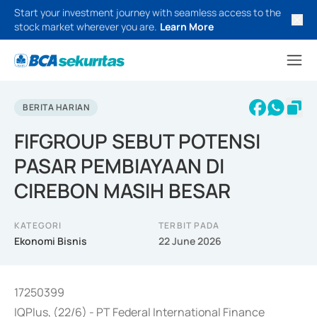
Start your investment journey with seamless access to the
stock market wherever you are.
Learn More
BERITA HARIAN
FIFGROUP SEBUT POTENSI
PASAR PEMBIAYAAN DI
CIREBON MASIH BESAR
KATEGORI
TERBIT PADA
Ekonomi Bisnis
22 June 2026
17250399
IQPlus, (22/6) - PT Federal International Finance