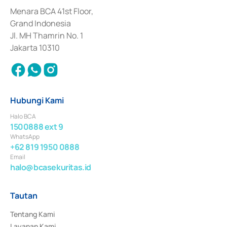
dan izin usaha lainnya dari Bank Indonesia sebagai Lembaga Pendukung 
Penerbitan, Transaksi, serta Penatausahaan dan Penyelesaian Transaksi 
Menara BCA 41st Floor,
Surat Berharga Komersial yang izinnya diterbitkan pada tahun 2018.
Grand Indonesia
Jl. MH Thamrin No. 1
Jakarta 10310
Hubungi Kami
Halo BCA
1500888 ext 9
WhatsApp
+62 819 1950 0888
Email
halo@bcasekuritas.id
Tautan
Tentang Kami
Layanan Kami