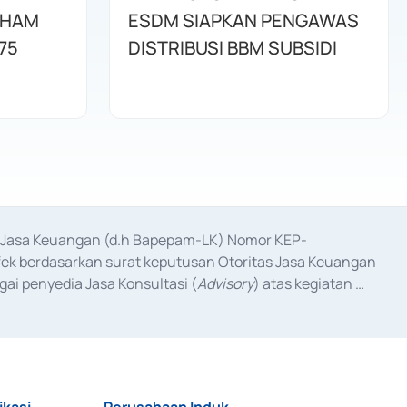
AHAM
ESDM SIAPKAN PENGAWAS
75
DISTRIBUSI BBM SUBSIDI
as Jasa Keuangan (d.h Bapepam-LK) Nomor KEP-
fek berdasarkan surat keputusan Otoritas Jasa Keuangan 
ai penyedia Jasa Konsultasi (
Advisory
) atas kegiatan 
anggal 3 Februari 2017, dan beberapa izin usaha lainnya 
iterbitkan pada tahun 2017 dan izin usaha lainnya dari 
at Berharga Komersial yang izinnya diterbitkan pada 