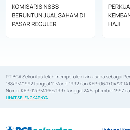
KOMISARIS NSSS
PERKUA
BERUNTUN JUAL SAHAM DI
KEMBAN
PASAR REGULER
HAJI
PT BCA Sekuritas telah memperoleh izin usaha sebagai P
138/PM/1992 tanggal 11 Maret 1992 dan KEP-06/D.04/2014 t
Nomor KEP-12/PM/PEE/1997 tanggal 24 September 1997 dan 
merger, akuisisi, divestasi, dan 
join venture
 berdasarkan su
LIHAT SELENGKAPNYA
dari Bank Indonesia antara lain sebagai Perantara Pelaksan
Bank Indonesia sebagai Lembaga Pendukung Penerbitan, Tr
tahun 2018.