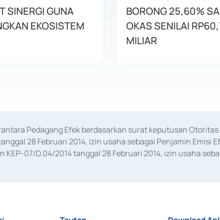
T SINERGI GUNA
BORONG 25,60% S
GKAN EKOSISTEM
OKAS SENILAI RP60,
MILIAR
erantara Pedagang Efek berdasarkan surat keputusan Otorit
anggal 28 Februari 2014, izin usaha sebagai Penjamin Emisi E
KEP-07/D.04/2014 tanggal 28 Februari 2014, izin usaha sebag
rat keputusan Otoritas Jasa Keuangan Nomor S-67/PM.21/2017 t
aan Transaksi Sertifikat Deposito di Pasar Uang yang izinnya d
ansaksi, serta Penatausahaan dan Penyelesaian Transaksi Sur