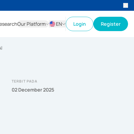
esearch
Our Platform
EN
Login
Register
ID
EN
I
TERBIT PADA
02 December 2025