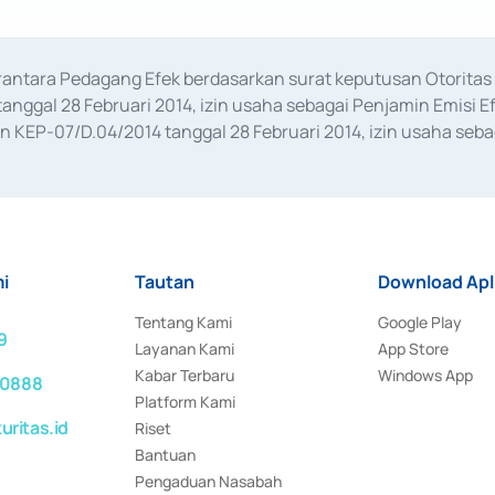
erantara Pedagang Efek berdasarkan surat keputusan Otorit
anggal 28 Februari 2014, izin usaha sebagai Penjamin Emisi E
KEP-07/D.04/2014 tanggal 28 Februari 2014, izin usaha sebag
rat keputusan Otoritas Jasa Keuangan Nomor S-67/PM.21/2017 t
aan Transaksi Sertifikat Deposito di Pasar Uang yang izinnya d
ansaksi, serta Penatausahaan dan Penyelesaian Transaksi Sur
i
Tautan
Download Apl
Tentang Kami
Google Play
9
Layanan Kami
App Store
Kabar Terbaru
Windows App
 0888
Platform Kami
ritas.id
Riset
Bantuan
Pengaduan Nasabah