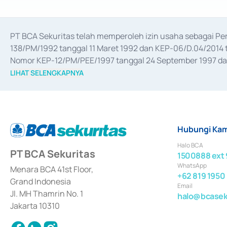
PT BCA Sekuritas telah memperoleh izin usaha sebagai P
138/PM/1992 tanggal 11 Maret 1992 dan KEP-06/D.04/2014 t
Nomor KEP-12/PM/PEE/1997 tanggal 24 September 1997 dan 
merger, akuisisi, divestasi, dan 
join venture
 berdasarkan su
LIHAT SELENGKAPNYA
dari Bank Indonesia antara lain sebagai Perantara Pelaksan
Bank Indonesia sebagai Lembaga Pendukung Penerbitan, Tr
tahun 2018.
Hubungi Kam
Halo BCA
PT BCA Sekuritas
1500888 ext 
WhatsApp
Menara BCA 41st Floor,
+62 819 1950
Grand Indonesia
Email
Jl. MH Thamrin No. 1
halo@bcaseku
Jakarta 10310