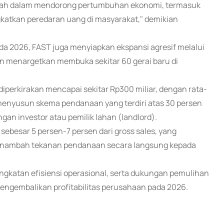
intah dalam mendorong pertumbuhan ekonomi, termasuk
gkatkan peredaran uang di masyarakat," demikian
a 2026, FAST juga menyiapkan ekspansi agresif melalui
n menargetkan membuka sekitar 60 gerai baru di
diperkirakan mencapai sekitar Rp300 miliar, dengan rata-
h menyusun skema pendanaan yang terdiri atas 30 persen
gan investor atau pemilik lahan (landlord).
ebesar 5 persen-7 persen dari gross sales, yang
menambah tekanan pendanaan secara langsung kepada
ingkatan efisiensi operasional, serta dukungan pemulihan
ngembalikan profitabilitas perusahaan pada 2026.