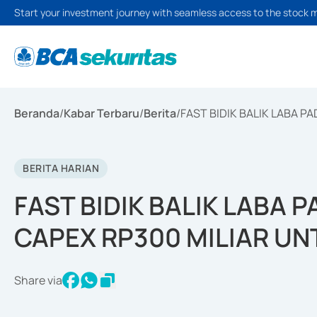
Start your investment journey with seamless access to the stock 
Beranda
/
Kabar Terbaru
/
Berita
/
FAST BIDIK BALIK LABA P
BERITA HARIAN
FAST BIDIK BALIK LABA 
CAPEX RP300 MILIAR U
Share via