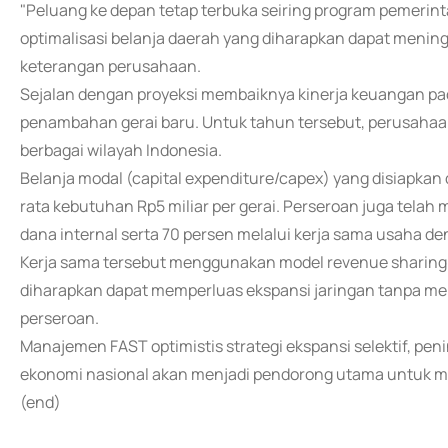
"Peluang ke depan tetap terbuka seiring program pemer
optimalisasi belanja daerah yang diharapkan dapat menin
keterangan perusahaan.
Sejalan dengan proyeksi membaiknya kinerja keuangan pad
penambahan gerai baru. Untuk tahun tersebut, perusahaa
berbagai wilayah Indonesia.
Belanja modal (capital expenditure/capex) yang disiapkan 
rata kebutuhan Rp5 miliar per gerai. Perseroan juga tela
dana internal serta 70 persen melalui kerja sama usaha den
Kerja sama tersebut menggunakan model revenue sharing s
diharapkan dapat memperluas ekspansi jaringan tanpa 
perseroan.
Manajemen FAST optimistis strategi ekspansi selektif, pen
ekonomi nasional akan menjadi pendorong utama untuk me
(end)