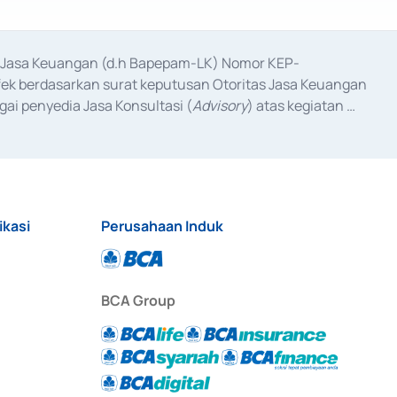
as Jasa Keuangan (d.h Bapepam-LK) Nomor KEP-
fek berdasarkan surat keputusan Otoritas Jasa Keuangan 
ai penyedia Jasa Konsultasi (
Advisory
) atas kegiatan 
anggal 3 Februari 2017, dan beberapa izin usaha lainnya 
iterbitkan pada tahun 2017 dan izin usaha lainnya dari 
at Berharga Komersial yang izinnya diterbitkan pada 
ikasi
Perusahaan Induk
BCA Group