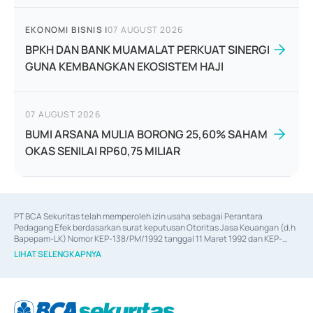
EKONOMI BISNIS
|
07 AUGUST 2026
BPKH DAN BANK MUAMALAT PERKUAT SINERGI
GUNA KEMBANGKAN EKOSISTEM HAJI
07 AUGUST 2026
BUMI ARSANA MULIA BORONG 25,60% SAHAM
OKAS SENILAI RP60,75 MILIAR
PT BCA Sekuritas telah memperoleh izin usaha sebagai Perantara 
Pedagang Efek berdasarkan surat keputusan Otoritas Jasa Keuangan (d.h 
Bapepam-LK) Nomor KEP-138/PM/1992 tanggal 11 Maret 1992 dan KEP-
06/D.04/2014 tanggal 28 Februari 2014, izin usaha sebagai Penjamin Emisi 
LIHAT SELENGKAPNYA
Efek berdasarkan surat keputusan Otoritas Jasa Keuangan Nomor KEP-
12/PM/PEE/1997 tanggal 24 September 1997 dan KEP-07/D.04/2014 
tanggal 28 Februari 2014, izin usaha sebagai penyedia Jasa Konsultasi 
(
Advisory
) atas kegiatan merger, akuisisi, divestasi, dan 
join venture
berdasarkan surat keputusan Otoritas Jasa Keuangan Nomor S-