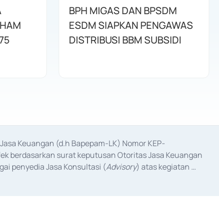
A
BPH MIGAS DAN BPSDM
AHAM
ESDM SIAPKAN PENGAWAS
75
DISTRIBUSI BBM SUBSIDI
as Jasa Keuangan (d.h Bapepam-LK) Nomor KEP-
fek berdasarkan surat keputusan Otoritas Jasa Keuangan 
ai penyedia Jasa Konsultasi (
Advisory
) atas kegiatan 
anggal 3 Februari 2017, dan beberapa izin usaha lainnya 
iterbitkan pada tahun 2017 dan izin usaha lainnya dari 
at Berharga Komersial yang izinnya diterbitkan pada 