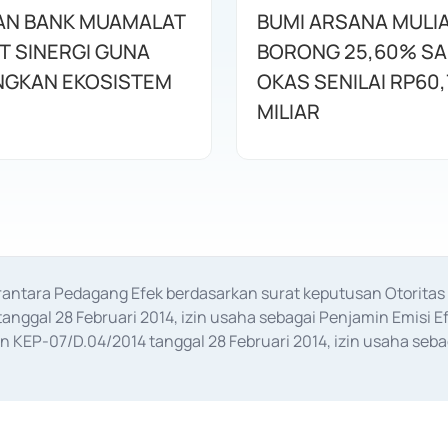
AN BANK MUAMALAT
BUMI ARSANA MULI
T SINERGI GUNA
BORONG 25,60% S
GKAN EKOSISTEM
OKAS SENILAI RP60,
MILIAR
erantara Pedagang Efek berdasarkan surat keputusan Otorit
anggal 28 Februari 2014, izin usaha sebagai Penjamin Emisi E
KEP-07/D.04/2014 tanggal 28 Februari 2014, izin usaha sebag
rat keputusan Otoritas Jasa Keuangan Nomor S-67/PM.21/2017 t
aan Transaksi Sertifikat Deposito di Pasar Uang yang izinnya d
ansaksi, serta Penatausahaan dan Penyelesaian Transaksi Sur