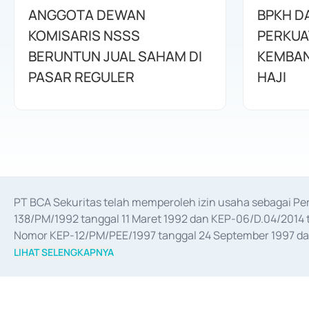
ANGGOTA DEWAN
BPKH D
KOMISARIS NSSS
PERKUA
BERUNTUN JUAL SAHAM DI
KEMBAN
PASAR REGULER
HAJI
PT BCA Sekuritas telah memperoleh izin usaha sebagai P
138/PM/1992 tanggal 11 Maret 1992 dan KEP-06/D.04/2014 t
Nomor KEP-12/PM/PEE/1997 tanggal 24 September 1997 dan 
merger, akuisisi, divestasi, dan 
join venture
 berdasarkan su
LIHAT SELENGKAPNYA
dari Bank Indonesia antara lain sebagai Perantara Pelaksan
Bank Indonesia sebagai Lembaga Pendukung Penerbitan, Tr
tahun 2018.