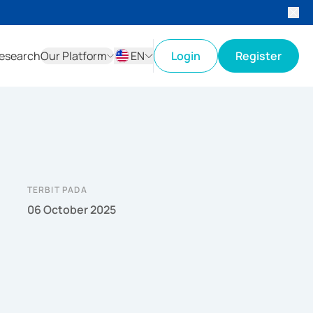
esearch
Our Platform
EN
Login
Register
ID
EN
TERBIT PADA
06 October 2025