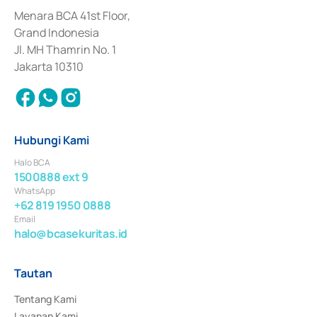
dan izin usaha lainnya dari Bank Indonesia sebagai Lembaga Pendukung 
Penerbitan, Transaksi, serta Penatausahaan dan Penyelesaian Transaksi 
Menara BCA 41st Floor,
Surat Berharga Komersial yang izinnya diterbitkan pada tahun 2018.
Grand Indonesia
Jl. MH Thamrin No. 1
Jakarta 10310
Hubungi Kami
Halo BCA
1500888 ext 9
WhatsApp
+62 819 1950 0888
Email
halo@bcasekuritas.id
Tautan
Tentang Kami
Layanan Kami