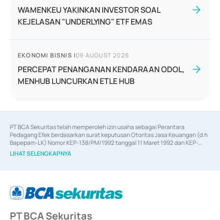
WAMENKEU YAKINKAN INVESTOR SOAL
KEJELASAN "UNDERLYING" ETF EMAS
EKONOMI BISNIS
|
09 AUGUST 2026
PERCEPAT PENANGANAN KENDARAAN ODOL,
MENHUB LUNCURKAN ETLE HUB
PT BCA Sekuritas telah memperoleh izin usaha sebagai Perantara 
Pedagang Efek berdasarkan surat keputusan Otoritas Jasa Keuangan (d.h 
Bapepam-LK) Nomor KEP-138/PM/1992 tanggal 11 Maret 1992 dan KEP-
06/D.04/2014 tanggal 28 Februari 2014, izin usaha sebagai Penjamin Emisi 
LIHAT SELENGKAPNYA
Efek berdasarkan surat keputusan Otoritas Jasa Keuangan Nomor KEP-
12/PM/PEE/1997 tanggal 24 September 1997 dan KEP-07/D.04/2014 
tanggal 28 Februari 2014, izin usaha sebagai penyedia Jasa Konsultasi 
(
Advisory
) atas kegiatan merger, akuisisi, divestasi, dan 
join venture
berdasarkan surat keputusan Otoritas Jasa Keuangan Nomor S-
67/PM.21/2017 tanggal 3 Februari 2017, dan beberapa izin usaha lainnya 
dari Bank Indonesia antara lain sebagai Perantara Pelaksanaan Transaksi 
PT BCA Sekuritas
Sertifikat Deposito di Pasar Uang yang izinnya diterbitkan pada tahun 2017 