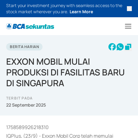
Start your investment journey with seamless access to the
stock market wherever you are.
Learn More
BERITA HARIAN
EXXON MOBIL MULAI
PRODUKSI DI FASILITAS BARU
DI SINGAPURA
TERBIT PADA
22 September 2025
1758589926218310
IQPlus, (23/9) - Exxon Mobil Corp telah memulai