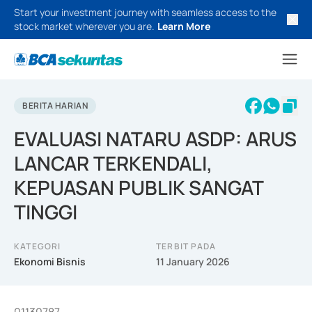
Start your investment journey with seamless access to the
stock market wherever you are.
Learn More
BERITA HARIAN
EVALUASI NATARU ASDP: ARUS
LANCAR TERKENDALI,
KEPUASAN PUBLIK SANGAT
TINGGI
KATEGORI
TERBIT PADA
Ekonomi Bisnis
11 January 2026