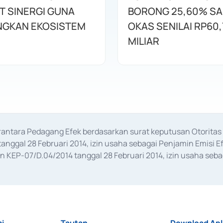
T SINERGI GUNA
BORONG 25,60% S
GKAN EKOSISTEM
OKAS SENILAI RP60,
MILIAR
erantara Pedagang Efek berdasarkan surat keputusan Otorit
anggal 28 Februari 2014, izin usaha sebagai Penjamin Emisi E
KEP-07/D.04/2014 tanggal 28 Februari 2014, izin usaha sebag
rat keputusan Otoritas Jasa Keuangan Nomor S-67/PM.21/2017 t
aan Transaksi Sertifikat Deposito di Pasar Uang yang izinnya d
ansaksi, serta Penatausahaan dan Penyelesaian Transaksi Sur