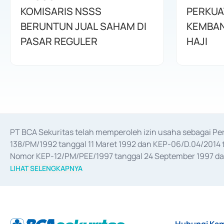
KOMISARIS NSSS
PERKUA
BERUNTUN JUAL SAHAM DI
KEMBAN
PASAR REGULER
HAJI
PT BCA Sekuritas telah memperoleh izin usaha sebagai P
138/PM/1992 tanggal 11 Maret 1992 dan KEP-06/D.04/2014 t
Nomor KEP-12/PM/PEE/1997 tanggal 24 September 1997 dan 
merger, akuisisi, divestasi, dan 
join venture
 berdasarkan su
LIHAT SELENGKAPNYA
dari Bank Indonesia antara lain sebagai Perantara Pelaksan
Bank Indonesia sebagai Lembaga Pendukung Penerbitan, Tr
tahun 2018.