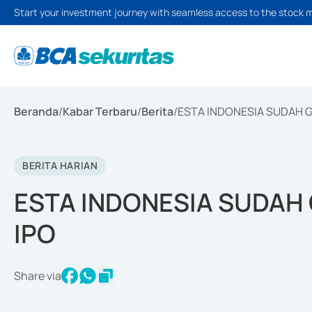
Start your investment journey with seamless access to the stock 
Beranda
/
Kabar Terbaru
/
Berita
/
ESTA INDONESIA SUDAH 
BERITA HARIAN
ESTA INDONESIA SUDAH
IPO
Share via