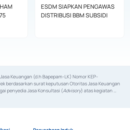
AHAM
ESDM SIAPKAN PENGAWAS
75
DISTRIBUSI BBM SUBSIDI
as Jasa Keuangan (d.h Bapepam-LK) Nomor KEP-
fek berdasarkan surat keputusan Otoritas Jasa Keuangan 
ai penyedia Jasa Konsultasi (
Advisory
) atas kegiatan 
anggal 3 Februari 2017, dan beberapa izin usaha lainnya 
iterbitkan pada tahun 2017 dan izin usaha lainnya dari 
at Berharga Komersial yang izinnya diterbitkan pada 