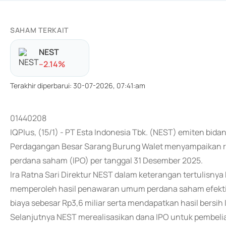
SAHAM TERKAIT
NEST
-
-2.14
%
Terakhir diperbarui
:
30-07-2026, 07:41:am
01440208
IQPlus, (15/1) - PT Esta Indonesia Tbk. (NEST) emiten bi
Perdagangan Besar Sarang Burung Walet menyampaikan re
perdana saham (IPO) per tanggal 31 Desember 2025.
Ira Ratna Sari Direktur NEST dalam keterangan tertulisn
memperoleh hasil penawaran umum perdana saham efektif t
biaya sebesar Rp3,6 miliar serta mendapatkan hasil bersih 
Selanjutnya NEST merealisasikan dana IPO untuk pembeli