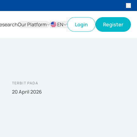
esearch
Our Platform
EN
Login
Register
ID
EN
TERBIT PADA
20 April 2026