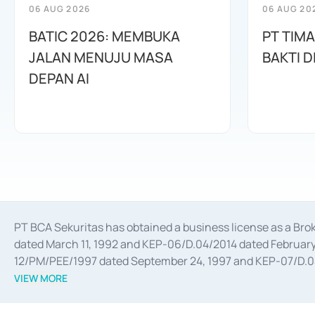
06 AUG 2026
06 AUG 20
BATIC 2026: MEMBUKA
PT TIM
JALAN MENUJU MASA
BAKTI D
DEPAN AI
PT BCA Sekuritas has obtained a business license as a Br
dated March 11, 1992 and KEP-06/D.04/2014 dated February 
12/PM/PEE/1997 dated September 24, 1997 and KEP-07/D.04/2
divestments, and joint ventures based on the decree of the
VIEW MORE
Advisory Services for mergers, acquisitions, divestments, 
February 3, 2017, and several other business licenses from