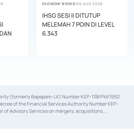
26
EKONOMI BISNIS
|
06 AUG 2026
IHSG SESI II DITUTUP
I
MELEMAH 7 POIN DI LEVEL
 DAN
6.343
uthority (formerly Bapepam-LK) Number KEP-138/PM/1992
decree of the Financial Services Authority Number KEP-
 of Advisory Services on mergers, acquisitions,
bruary 28, 2014, a business license as a provider of
ial Services Authority Number S-67/PM.21/2017 dated
ementation of Certificate of Deposit Transactions in the