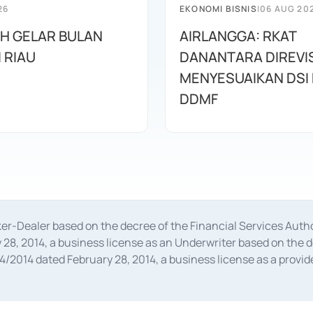
26
EKONOMI BISNIS
|
06 AUG 20
AH GELAR BULAN
AIRLANGGA: RKAT
I RIAU
DANANTARA DIREVIS
MENYESUAIKAN DSI
DDMF
oker-Dealer based on the decree of the Financial Services A
28, 2014, a business license as an Underwriter based on the 
014 dated February 28, 2014, a business license as a provider
 Financial Services Authority Number S-67/PM.21/2014 dated Fe
and joint ventures based on the decision letter of the Financ
 Bank Indonesia, among others as an Intermediary for the Impl