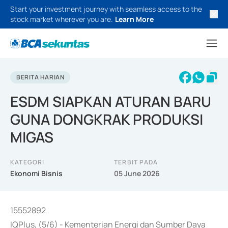
Start your investment journey with seamless access to the
stock market wherever you are.
Learn More
BERITA HARIAN
ESDM SIAPKAN ATURAN BARU
GUNA DONGKRAK PRODUKSI
MIGAS
KATEGORI
TERBIT PADA
Ekonomi Bisnis
05 June 2026
15552892
IQPlus, (5/6) - Kementerian Energi dan Sumber Daya