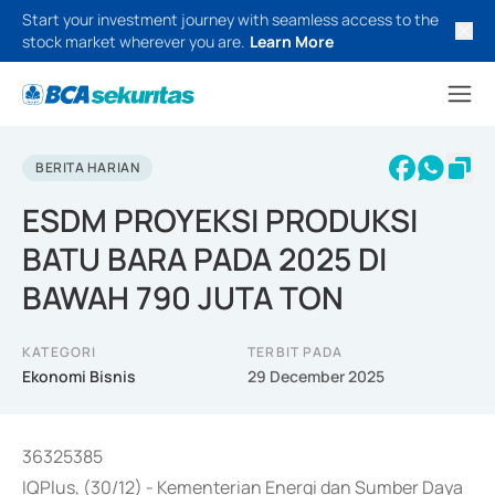
Start your investment journey with seamless access to the
stock market wherever you are.
Learn More
BERITA HARIAN
ESDM PROYEKSI PRODUKSI
BATU BARA PADA 2025 DI
BAWAH 790 JUTA TON
KATEGORI
TERBIT PADA
Ekonomi Bisnis
29 December 2025
36325385
IQPlus, (30/12) - Kementerian Energi dan Sumber Daya