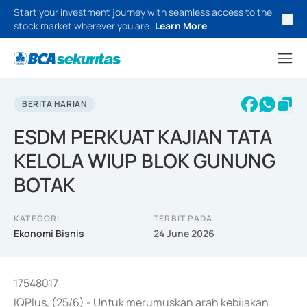
Start your investment journey with seamless access to the
stock market wherever you are.
Learn More
BERITA HARIAN
ESDM PERKUAT KAJIAN TATA
KELOLA WIUP BLOK GUNUNG
BOTAK
KATEGORI
TERBIT PADA
Ekonomi Bisnis
24 June 2026
17548017
IQPlus, (25/6) - Untuk merumuskan arah kebijakan