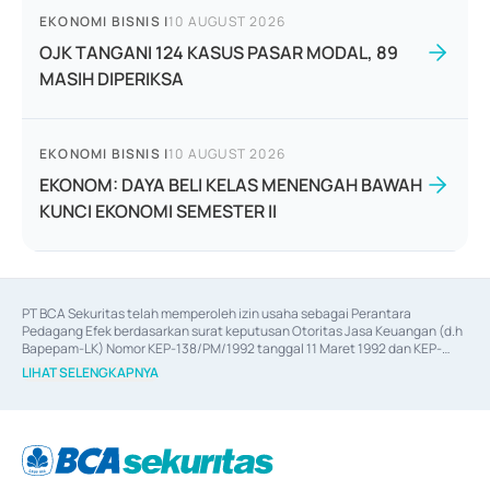
EKONOMI BISNIS
|
10 AUGUST 2026
OJK TANGANI 124 KASUS PASAR MODAL, 89
MASIH DIPERIKSA
EKONOMI BISNIS
|
10 AUGUST 2026
EKONOM: DAYA BELI KELAS MENENGAH BAWAH
KUNCI EKONOMI SEMESTER II
PT BCA Sekuritas telah memperoleh izin usaha sebagai Perantara 
Pedagang Efek berdasarkan surat keputusan Otoritas Jasa Keuangan (d.h 
Bapepam-LK) Nomor KEP-138/PM/1992 tanggal 11 Maret 1992 dan KEP-
06/D.04/2014 tanggal 28 Februari 2014, izin usaha sebagai Penjamin Emisi 
LIHAT SELENGKAPNYA
Efek berdasarkan surat keputusan Otoritas Jasa Keuangan Nomor KEP-
12/PM/PEE/1997 tanggal 24 September 1997 dan KEP-07/D.04/2014 
tanggal 28 Februari 2014, izin usaha sebagai penyedia Jasa Konsultasi 
(
Advisory
) atas kegiatan merger, akuisisi, divestasi, dan 
join venture
berdasarkan surat keputusan Otoritas Jasa Keuangan Nomor S-
67/PM.21/2017 tanggal 3 Februari 2017, dan beberapa izin usaha lainnya 
dari Bank Indonesia antara lain sebagai Perantara Pelaksanaan Transaksi 