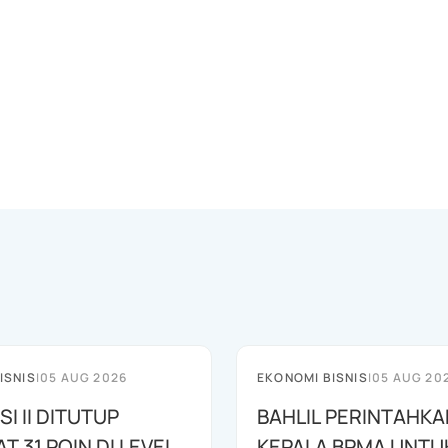
ISNIS
|
05 AUG 2026
EKONOMI BISNIS
|
05 AUG 20
SI II DITUTUP
BAHLIL PERINTAHKA
 31 POIN DI LEVEL
KEPALA BPMA UNTU