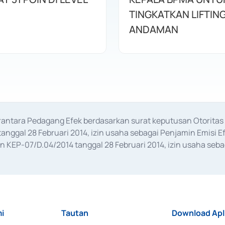
TINGKATKAN LIFTIN
ANDAMAN
erantara Pedagang Efek berdasarkan surat keputusan Otorit
anggal 28 Februari 2014, izin usaha sebagai Penjamin Emisi E
KEP-07/D.04/2014 tanggal 28 Februari 2014, izin usaha sebag
rat keputusan Otoritas Jasa Keuangan Nomor S-67/PM.21/2017 t
aan Transaksi Sertifikat Deposito di Pasar Uang yang izinnya d
ansaksi, serta Penatausahaan dan Penyelesaian Transaksi Sur
i
Tautan
Download Apl