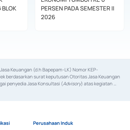
G BLOK
PERSEN PADA SEMESTER II
2026
as Jasa Keuangan (d.h Bapepam-LK) Nomor KEP-
fek berdasarkan surat keputusan Otoritas Jasa Keuangan 
ai penyedia Jasa Konsultasi (
Advisory
) atas kegiatan 
anggal 3 Februari 2017, dan beberapa izin usaha lainnya 
iterbitkan pada tahun 2017 dan izin usaha lainnya dari 
at Berharga Komersial yang izinnya diterbitkan pada 
ikasi
Perusahaan Induk