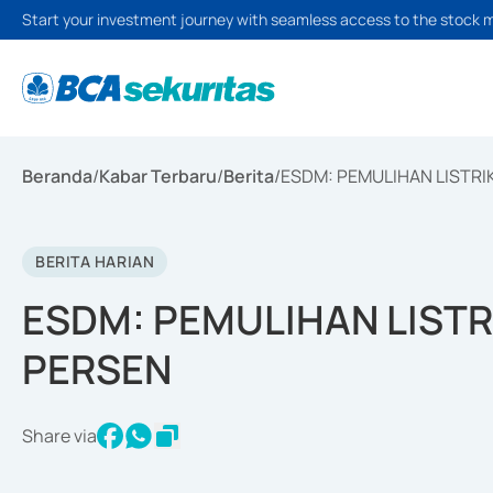
Start your investment journey with seamless access to the stock 
Beranda
/
Kabar Terbaru
/
Berita
/
ESDM: PEMULIHAN LISTRIK
BERITA HARIAN
ESDM: PEMULIHAN LISTRI
PERSEN
Share via