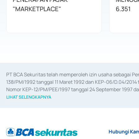
"MARKETPLACE"
6.351
PT BCA Sekuritas telah memperoleh izin usaha sebagai P
138/PM/1992 tanggal 11 Maret 1992 dan KEP-06/D.04/2014 t
Nomor KEP-12/PM/PEE/1997 tanggal 24 September 1997 dan 
merger, akuisisi, divestasi, dan 
join venture
 berdasarkan su
LIHAT SELENGKAPNYA
dari Bank Indonesia antara lain sebagai Perantara Pelaksan
Bank Indonesia sebagai Lembaga Pendukung Penerbitan, Tr
tahun 2018.
Hubungi Kam