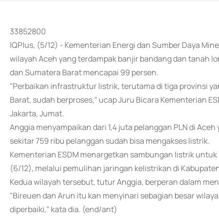
33852800
IQPlus, (5/12) - Kementerian Energi dan Sumber Daya Mine
wilayah Aceh yang terdampak banjir bandang dan tanah lo
dan Sumatera Barat mencapai 99 persen.
"Perbaikan infrastruktur listrik, terutama di tiga provins
Barat, sudah berproses," ucap Juru Bicara Kementerian E
Jakarta, Jumat.
Anggia menyampaikan dari 1,4 juta pelanggan PLN di Aceh
sekitar 759 ribu pelanggan sudah bisa mengakses listrik.
Kementerian ESDM menargetkan sambungan listrik untuk 70
(6/12), melalui pemulihan jaringan kelistrikan di Kabupat
Kedua wilayah tersebut, tutur Anggia, berperan dalam men
"Bireuen dan Arun itu kan menyinari sebagian besar wilay
diperbaiki," kata dia. (end/ant)