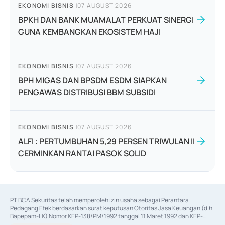
EKONOMI BISNIS
|
07 AUGUST 2026
BPKH DAN BANK MUAMALAT PERKUAT SINERGI
GUNA KEMBANGKAN EKOSISTEM HAJI
EKONOMI BISNIS
|
07 AUGUST 2026
BPH MIGAS DAN BPSDM ESDM SIAPKAN
PENGAWAS DISTRIBUSI BBM SUBSIDI
EKONOMI BISNIS
|
07 AUGUST 2026
ALFI : PERTUMBUHAN 5,29 PERSEN TRIWULAN II
CERMINKAN RANTAI PASOK SOLID
PT BCA Sekuritas telah memperoleh izin usaha sebagai Perantara 
Pedagang Efek berdasarkan surat keputusan Otoritas Jasa Keuangan (d.h 
Bapepam-LK) Nomor KEP-138/PM/1992 tanggal 11 Maret 1992 dan KEP-
06/D.04/2014 tanggal 28 Februari 2014, izin usaha sebagai Penjamin Emisi 