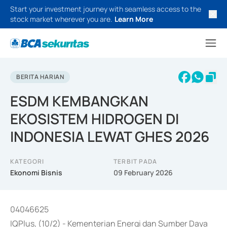
Start your investment journey with seamless access to the
stock market wherever you are.
Learn More
BERITA HARIAN
ESDM KEMBANGKAN
EKOSISTEM HIDROGEN DI
INDONESIA LEWAT GHES 2026
KATEGORI
TERBIT PADA
Ekonomi Bisnis
09 February 2026
04046625
IQPlus, (10/2) - Kementerian Energi dan Sumber Daya