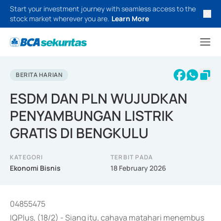
Start your investment journey with seamless access to the
stock market wherever you are.
Learn More
BERITA HARIAN
ESDM DAN PLN WUJUDKAN
PENYAMBUNGAN LISTRIK
GRATIS DI BENGKULU
KATEGORI
TERBIT PADA
Ekonomi Bisnis
18 February 2026
04855475
IQPlus, (18/2) - Siang itu, cahaya matahari menembus