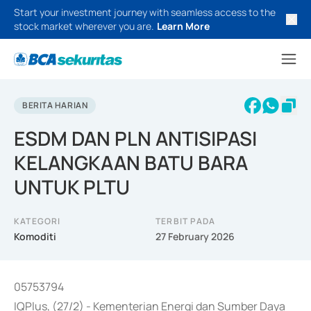
Start your investment journey with seamless access to the
stock market wherever you are.
Learn More
BERITA HARIAN
ESDM DAN PLN ANTISIPASI
KELANGKAAN BATU BARA
UNTUK PLTU
KATEGORI
TERBIT PADA
Komoditi
27 February 2026
05753794
IQPlus, (27/2) - Kementerian Energi dan Sumber Daya