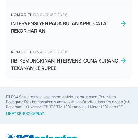
KOMODITI
|
06 AUGUST 2026
INTERVENSI YEN PADA BULAN APRIL CATAT
REKOR HARIAN
KOMODITI
|
06 AUGUST 2026
RBI KEMUNGKINAN INTERVENSI GUNA KURANGI
TEKANAN KE RUPEE
PT BCA Sekuritas telah memperoleh izin usaha sebagai Perantara 
Pedagang Efek berdasarkan surat keputusan Otoritas Jasa Keuangan (d.h 
Bapepam-LK) Nomor KEP-138/PM/1992 tanggal 11 Maret 1992 dan KEP-
06/D.04/2014 tanggal 28 Februari 2014, izin usaha sebagai Penjamin Emisi 
LIHAT SELENGKAPNYA
Efek berdasarkan surat keputusan Otoritas Jasa Keuangan Nomor KEP-
12/PM/PEE/1997 tanggal 24 September 1997 dan KEP-07/D.04/2014 
tanggal 28 Februari 2014, izin usaha sebagai penyedia Jasa Konsultasi 
(
Advisory
) atas kegiatan merger, akuisisi, divestasi, dan 
join venture
berdasarkan surat keputusan Otoritas Jasa Keuangan Nomor S-