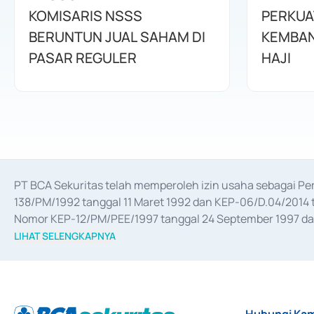
KOMISARIS NSSS
PERKUA
BERUNTUN JUAL SAHAM DI
KEMBAN
PASAR REGULER
HAJI
PT BCA Sekuritas telah memperoleh izin usaha sebagai P
138/PM/1992 tanggal 11 Maret 1992 dan KEP-06/D.04/2014 t
Nomor KEP-12/PM/PEE/1997 tanggal 24 September 1997 dan 
merger, akuisisi, divestasi, dan 
join venture
 berdasarkan su
LIHAT SELENGKAPNYA
dari Bank Indonesia antara lain sebagai Perantara Pelaksan
Bank Indonesia sebagai Lembaga Pendukung Penerbitan, Tr
tahun 2018.