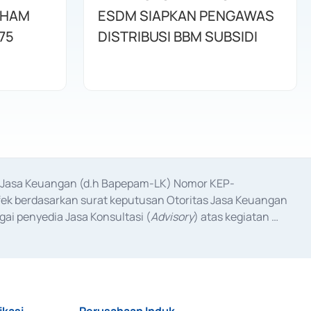
AHAM
ESDM SIAPKAN PENGAWAS
75
DISTRIBUSI BBM SUBSIDI
as Jasa Keuangan (d.h Bapepam-LK) Nomor KEP-
fek berdasarkan surat keputusan Otoritas Jasa Keuangan 
ai penyedia Jasa Konsultasi (
Advisory
) atas kegiatan 
anggal 3 Februari 2017, dan beberapa izin usaha lainnya 
iterbitkan pada tahun 2017 dan izin usaha lainnya dari 
at Berharga Komersial yang izinnya diterbitkan pada 