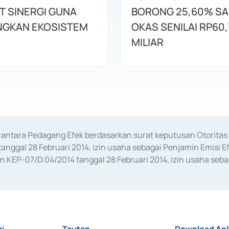
T SINERGI GUNA
BORONG 25,60% S
GKAN EKOSISTEM
OKAS SENILAI RP60,
MILIAR
erantara Pedagang Efek berdasarkan surat keputusan Otorit
anggal 28 Februari 2014, izin usaha sebagai Penjamin Emisi E
KEP-07/D.04/2014 tanggal 28 Februari 2014, izin usaha sebag
rat keputusan Otoritas Jasa Keuangan Nomor S-67/PM.21/2017 t
aan Transaksi Sertifikat Deposito di Pasar Uang yang izinnya d
ansaksi, serta Penatausahaan dan Penyelesaian Transaksi Sur