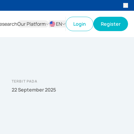
esearch
Our Platform
EN
Login
Register
ID
EN
TERBIT PADA
22 September 2025