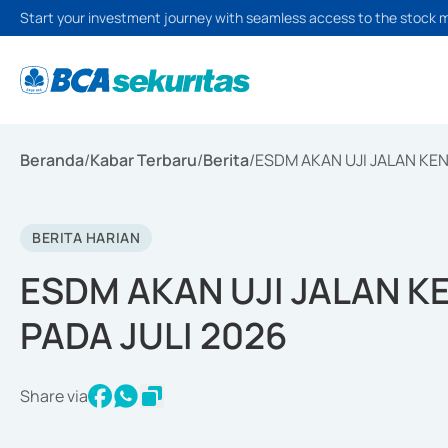
Start your investment journey with seamless access to the stock 
Beranda
/
Kabar Terbaru
/
Berita
/
ESDM AKAN UJI JALAN KE
BERITA HARIAN
ESDM AKAN UJI JALAN 
PADA JULI 2026
Share via