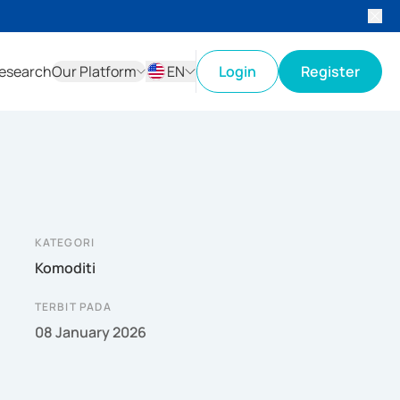
esearch
Our Platform
EN
Login
Register
ID
EN
KATEGORI
Komoditi
TERBIT PADA
08 January 2026