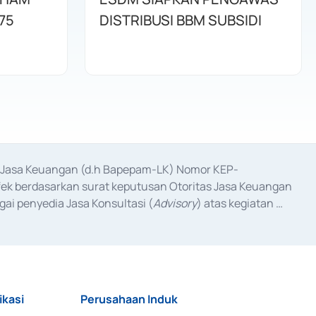
75
DISTRIBUSI BBM SUBSIDI
as Jasa Keuangan (d.h Bapepam-LK) Nomor KEP-
fek berdasarkan surat keputusan Otoritas Jasa Keuangan 
ai penyedia Jasa Konsultasi (
Advisory
) atas kegiatan 
anggal 3 Februari 2017, dan beberapa izin usaha lainnya 
iterbitkan pada tahun 2017 dan izin usaha lainnya dari 
at Berharga Komersial yang izinnya diterbitkan pada 
ikasi
Perusahaan Induk