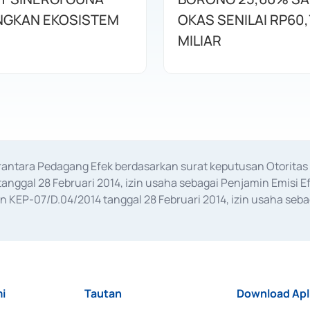
GKAN EKOSISTEM
OKAS SENILAI RP60,
MILIAR
erantara Pedagang Efek berdasarkan surat keputusan Otorit
anggal 28 Februari 2014, izin usaha sebagai Penjamin Emisi E
KEP-07/D.04/2014 tanggal 28 Februari 2014, izin usaha sebag
rat keputusan Otoritas Jasa Keuangan Nomor S-67/PM.21/2017 t
aan Transaksi Sertifikat Deposito di Pasar Uang yang izinnya d
ansaksi, serta Penatausahaan dan Penyelesaian Transaksi Sur
i
Tautan
Download Apl