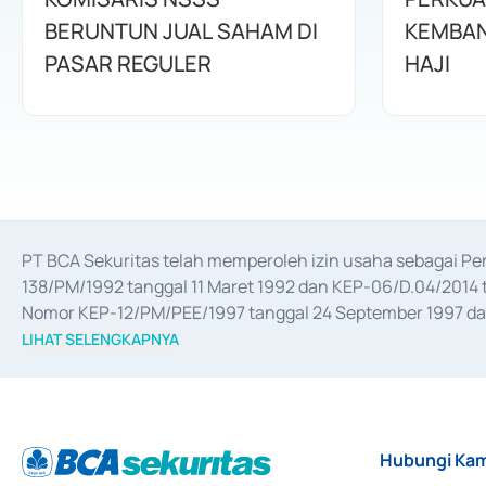
BERUNTUN JUAL SAHAM DI
KEMBAN
PASAR REGULER
HAJI
PT BCA Sekuritas telah memperoleh izin usaha sebagai P
138/PM/1992 tanggal 11 Maret 1992 dan KEP-06/D.04/2014 t
Nomor KEP-12/PM/PEE/1997 tanggal 24 September 1997 dan 
merger, akuisisi, divestasi, dan 
join venture
 berdasarkan su
LIHAT SELENGKAPNYA
dari Bank Indonesia antara lain sebagai Perantara Pelaksan
Bank Indonesia sebagai Lembaga Pendukung Penerbitan, Tr
tahun 2018.
Hubungi Kam