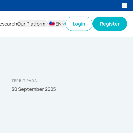
esearch
Our Platform
EN
Login
Register
ID
EN
TERBIT PADA
30 September 2025