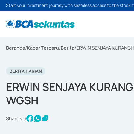
Start your investment journey with seamless access to the stock 
Beranda
/
Kabar Terbaru
/
Berita
/
ERWIN SENJAYA KURANGI
BERITA HARIAN
ERWIN SENJAYA KURANG
WGSH
Share via