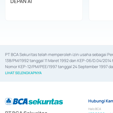
DEPAN AI
PT BCA Sekuritas telah memperoleh izin usaha sebagai P
138/PM/1992 tanggal 11 Maret 1992 dan KEP-06/D.04/2014 t
Nomor KEP-12/PM/PEE/1997 tanggal 24 September 1997 dan 
merger, akuisisi, divestasi, dan 
join venture
 berdasarkan su
LIHAT SELENGKAPNYA
dari Bank Indonesia antara lain sebagai Perantara Pelaksan
Bank Indonesia sebagai Lembaga Pendukung Penerbitan, Tr
tahun 2018.
Hubungi Kam
Halo BCA