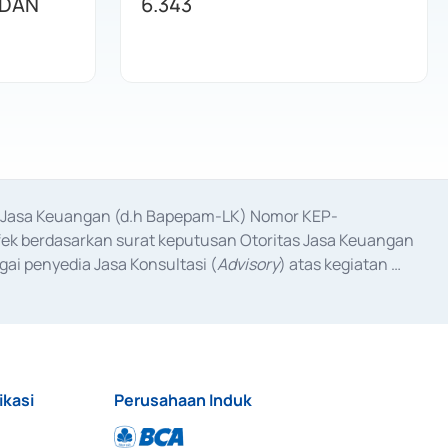
 DAN
6.343
as Jasa Keuangan (d.h Bapepam-LK) Nomor KEP-
fek berdasarkan surat keputusan Otoritas Jasa Keuangan 
ai penyedia Jasa Konsultasi (
Advisory
) atas kegiatan 
anggal 3 Februari 2017, dan beberapa izin usaha lainnya 
iterbitkan pada tahun 2017 dan izin usaha lainnya dari 
at Berharga Komersial yang izinnya diterbitkan pada 
ikasi
Perusahaan Induk