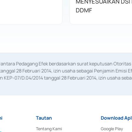
MENYESUAIKAN DSI
DDMF
erantara Pedagang Efek berdasarkan surat keputusan Otorit
anggal 28 Februari 2014, izin usaha sebagai Penjamin Emisi E
KEP-07/D.04/2014 tanggal 28 Februari 2014, izin usaha sebag
rat keputusan Otoritas Jasa Keuangan Nomor S-67/PM.21/2017 t
aan Transaksi Sertifikat Deposito di Pasar Uang yang izinnya d
ansaksi, serta Penatausahaan dan Penyelesaian Transaksi Sur
i
Tautan
Download Apl
Tentang Kami
Google Play