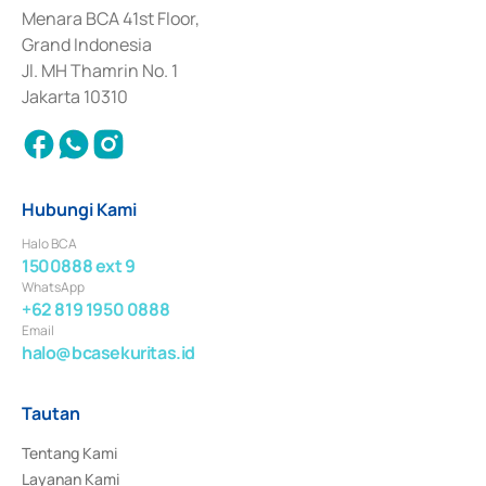
Penerbitan, Transaksi, serta Penatausahaan dan Penyelesaian Transaksi 
Menara BCA 41st Floor,
Surat Berharga Komersial yang izinnya diterbitkan pada tahun 2018.
Grand Indonesia
Jl. MH Thamrin No. 1
Jakarta 10310
Hubungi Kami
Halo BCA
1500888 ext 9
WhatsApp
+62 819 1950 0888
Email
halo@bcasekuritas.id
Tautan
Tentang Kami
Layanan Kami