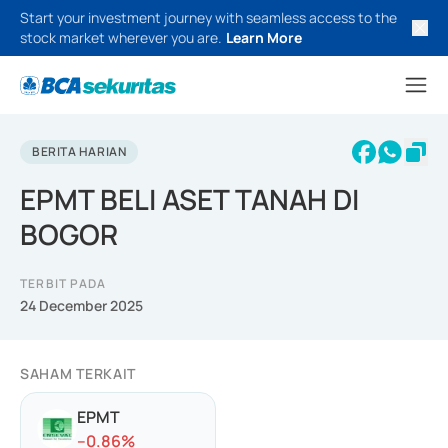
Start your investment journey with seamless access to the
stock market wherever you are.
Learn More
BERITA HARIAN
EPMT BELI ASET TANAH DI
BOGOR
TERBIT PADA
24 December 2025
SAHAM TERKAIT
EPMT
-
-0.86
%