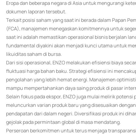
Eropa dan beberapa negara di Asia untuk mengurangi ket
dokumen laporan tersebut.
Terkait posisi saham yang saat ini berada dalam Papan P
(FCA), manajemen menegaskan komitmennya untuk segera 
saat ini adalah memastikan operasional bisnis berjalan lan
fundamental diyakini akan menjadi kunci utama untuk m
likuiditas saham di bursa.
Dari sisi operasional, ENZO melakukan efisiensi biaya se
fluktuasi harga bahan baku. Strategi efisiensi ini mencak
pengolahan yang lebih hemat energi. Manajemen optimistis
mampu mempertahankan daya saing produk di pasar intern
Selain fokus pada ekspor, ENZO juga mulai melirik potens
meluncurkan varian produk baru yang disesuaikan dengan
pendapatan dari dalam negeri. Diversifikasi produk ini dih
gejolak pada permintaan global di masa mendatang.
Perseroan berkomitmen untuk terus menjaga transparansi