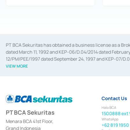
PT BCA Sekuritas has obtained a business license as a Br
dated March 11, 1992 and KEP-06/D.04/2014 dated February 
12/PM/PEE/1997 dated September 24, 1997 and KEP-07/D.04/2
divestments, and joint ventures based on the decree of the
VIEW MORE
Advisory Services for mergers, acquisitions, divestments, 
February 3, 2017, and several other business licenses from
Money Market whose license was issued in 2017 and other b
Settlement of Commercial Paper Transactions whose licens
Contact Us
Halo BCA
PT BCA Sekuritas
1500888 ext 
WhatsApp
Menara BCA 41st Floor,
+62 819 1950
Grand Indonesia