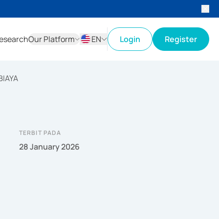
esearch
Our Platform
EN
Login
Register
ID
EN
BIAYA
TERBIT PADA
28 January 2026