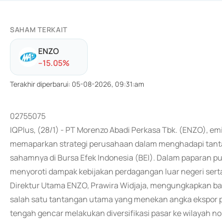
SAHAM TERKAIT
ENZO
-
-15.05
%
Terakhir diperbarui
:
05-08-2026, 09:31:am
02755075
IQPlus, (28/1) - PT Morenzo Abadi Perkasa Tbk. (ENZO), em
memaparkan strategi perusahaan dalam menghadapi tanta
sahamnya di Bursa Efek Indonesia (BEI). Dalam paparan pub
menyoroti dampak kebijakan perdagangan luar negeri sert
Direktur Utama ENZO, Prawira Widjaja, mengungkapkan bah
salah satu tantangan utama yang menekan angka ekspor p
tengah gencar melakukan diversifikasi pasar ke wilayah no