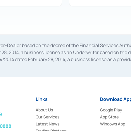
oker-Dealer based on the decree of the Financial Services A
28, 2014, a business license as an Underwriter based on the 
014 dated February 28, 2014, a business license as a provider
 Financial Services Authority Number S-67/PM.21/2014 dated Fe
and joint ventures based on the decision letter of the Financ
 Bank Indonesia, among others as an Intermediary for the Impl
usiness licenses from Bank Indonesia as a Supporting Institut
e was issued in 2018.
Links
Download App
About Us
Google Play
9
Our Services
App Store
Latest News
Windows App
 0888
Trading Platform