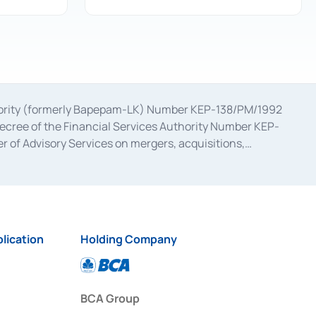
uthority (formerly Bapepam-LK) Number KEP-138/PM/1992
decree of the Financial Services Authority Number KEP-
 of Advisory Services on mergers, acquisitions,
bruary 28, 2014, a business license as a provider of
ial Services Authority Number S-67/PM.21/2017 dated
ementation of Certificate of Deposit Transactions in the
ion for the Issuance, Transaction, and Administration and
lication
Holding Company
BCA Group