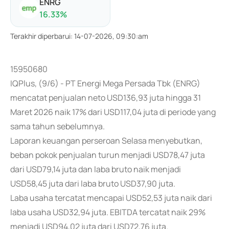
ENRG
16.33
%
Terakhir diperbarui
:
14-07-2026, 09:30:am
15950680
IQPlus, (9/6) - PT Energi Mega Persada Tbk (ENRG)
mencatat penjualan neto USD136,93 juta hingga 31
Maret 2026 naik 17% dari USD117,04 juta di periode yang
sama tahun sebelumnya.
Laporan keuangan perseroan Selasa menyebutkan,
beban pokok penjualan turun menjadi USD78,47 juta
dari USD79,14 juta dan laba bruto naik menjadi
USD58,45 juta dari laba bruto USD37,90 juta.
Laba usaha tercatat mencapai USD52,53 juta naik dari
laba usaha USD32,94 juta. EBITDA tercatat naik 29%
menjadi USD94,02 juta dari USD72,76 juta.