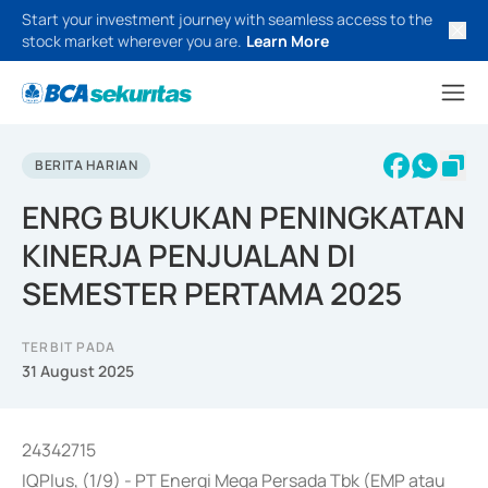
Start your investment journey with seamless access to the
stock market wherever you are.
Learn More
BERITA HARIAN
ENRG BUKUKAN PENINGKATAN
KINERJA PENJUALAN DI
SEMESTER PERTAMA 2025
TERBIT PADA
31 August 2025
24342715
IQPlus, (1/9) - PT Energi Mega Persada Tbk (EMP atau