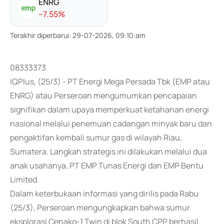
ENRG
-
-7.55
%
Terakhir diperbarui
:
29-07-2026, 09:10:am
08333373
IQPlus, (25/3) - PT Energi Mega Persada Tbk (EMP atau
ENRG) atau Perseroan mengumumkan pencapaian
signifikan dalam upaya memperkuat ketahanan energi
nasional melalui penemuan cadangan minyak baru dan
pengaktifan kembali sumur gas di wilayah Riau,
Sumatera. Langkah strategis ini dilakukan melalui dua
anak usahanya, PT EMP Tunas Energi dan EMP Bentu
Limited.
Dalam keterbukaan informasi yang dirilis pada Rabu
(25/3), Perseroan mengungkapkan bahwa sumur
eksplorasi Cenako-1 Twin di blok South CPP berhasil