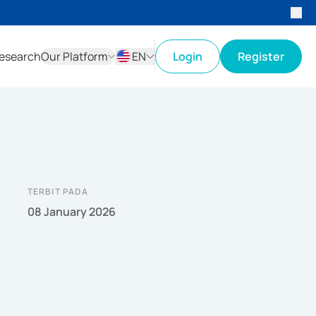
esearch
Our Platform
EN
Login
Register
ID
EN
TERBIT PADA
08 January 2026