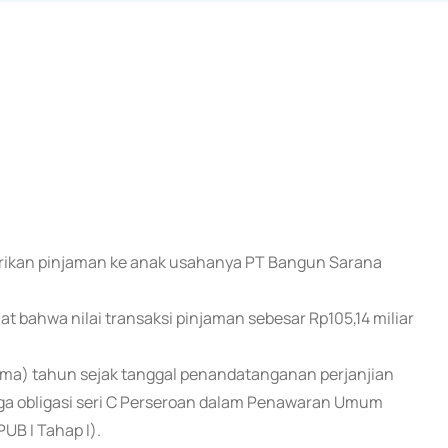
erikan pinjaman ke anak usahanya PT Bangun Sarana
t bahwa nilai transaksi pinjaman sebesar Rp105,14 miliar
lima) tahun sejak tanggal penandatanganan perjanjian
nga obligasi seri C Perseroan dalam Penawaran Umum
UB I Tahap I).