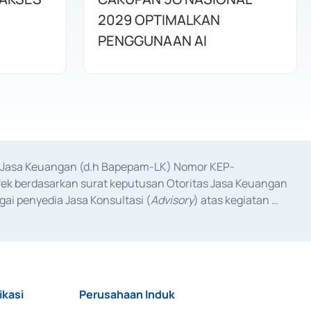
2029 OPTIMALKAN
PENGGUNAAN AI
as Jasa Keuangan (d.h Bapepam-LK) Nomor KEP-
fek berdasarkan surat keputusan Otoritas Jasa Keuangan 
ai penyedia Jasa Konsultasi (
Advisory
) atas kegiatan 
anggal 3 Februari 2017, dan beberapa izin usaha lainnya 
iterbitkan pada tahun 2017 dan izin usaha lainnya dari 
at Berharga Komersial yang izinnya diterbitkan pada 
ikasi
Perusahaan Induk