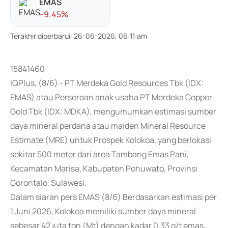
EMAS
-
-9.45
%
Terakhir diperbarui
:
26-06-2026, 06:11:am
15841460
IQPlus, (8/6) - PT Merdeka Gold Resources Tbk (IDX:
EMAS) atau Perseroan anak usaha PT Merdeka Copper
Gold Tbk (IDX: MDKA), mengumumkan estimasi sumber
daya mineral perdana atau maiden Mineral Resource
Estimate (MRE) untuk Prospek Kolokoa, yang berlokasi
sekitar 500 meter dari area Tambang Emas Pani,
Kecamatan Marisa, Kabupaten Pohuwato, Provinsi
Gorontalo, Sulawesi.
Dalam siaran pers EMAS (8/6) Berdasarkan estimasi per
1 Juni 2026, Kolokoa memiliki sumber daya mineral
sebesar 42 juta ton (Mt) dengan kadar 0,33 g/t emas,