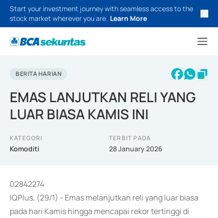
Start your investment journey with seamless access to the
stock market wherever you are.
Learn More
BERITA HARIAN
EMAS LANJUTKAN RELI YANG
LUAR BIASA KAMIS INI
KATEGORI
TERBIT PADA
Komoditi
28 January 2026
02842274
IQPlus, (29/1) - Emas melanjutkan reli yang luar biasa
pada hari Kamis hingga mencapai rekor tertinggi di