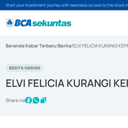
Start your investment journey with seamless access to the stock 
Beranda
/
Kabar Terbaru
/
Berita
/
ELVI FELICIA KURANGI KE
BERITA HARIAN
ELVI FELICIA KURANGI 
Share via