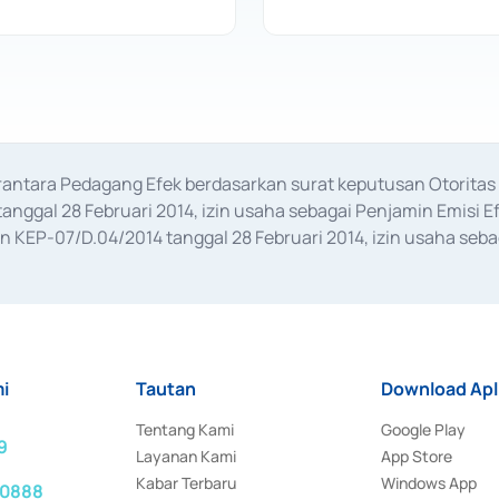
erantara Pedagang Efek berdasarkan surat keputusan Otorit
anggal 28 Februari 2014, izin usaha sebagai Penjamin Emisi E
KEP-07/D.04/2014 tanggal 28 Februari 2014, izin usaha sebag
rat keputusan Otoritas Jasa Keuangan Nomor S-67/PM.21/2017 t
aan Transaksi Sertifikat Deposito di Pasar Uang yang izinnya d
ansaksi, serta Penatausahaan dan Penyelesaian Transaksi Sur
i
Tautan
Download Apl
Tentang Kami
Google Play
9
Layanan Kami
App Store
Kabar Terbaru
Windows App
 0888