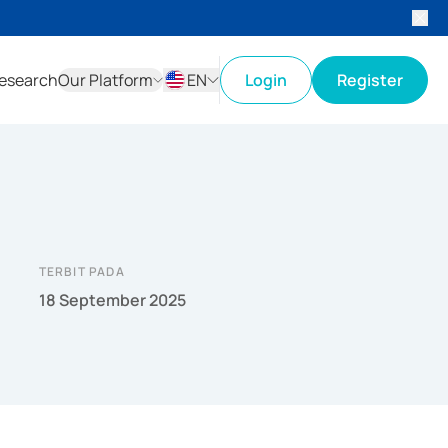
esearch
Our Platform
EN
Login
Register
ID
EN
TERBIT PADA
18 September 2025