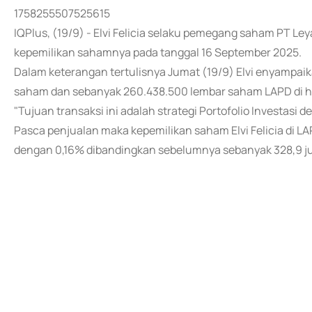
1758255507525615
IQPlus, (19/9) - Elvi Felicia selaku pemegang saham PT Le
kepemilikan sahamnya pada tanggal 16 September 2025.
Dalam keterangan tertulisnya Jumat (19/9) Elvi enyampa
saham dan sebanyak 260.438.500 lembar saham LAPD di h
"Tujuan transaksi ini adalah strategi Portofolio Investas
Pasca penjualan maka kepemilikan saham Elvi Felicia di L
dengan 0,16% dibandingkan sebelumnya sebanyak 328,9 ju