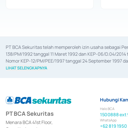
PT BCA Sekuritas telah memperoleh izin usaha sebagai P
138/PM/1992 tanggal 11 Maret 1992 dan KEP-06/D.04/2014 t
Nomor KEP-12/PM/PEE/1997 tanggal 24 September 1997 dan 
merger, akuisisi, divestasi, dan 
join venture
 berdasarkan su
LIHAT SELENGKAPNYA
dari Bank Indonesia antara lain sebagai Perantara Pelaksan
Bank Indonesia sebagai Lembaga Pendukung Penerbitan, Tr
tahun 2018.
Hubungi Kam
Halo BCA
PT BCA Sekuritas
1500888 ext 
WhatsApp
Menara BCA 41st Floor,
+62 819 1950