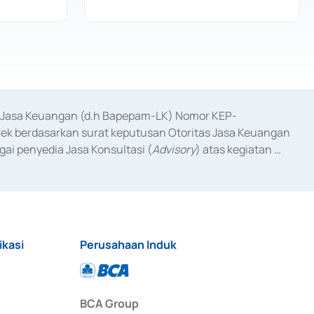
as Jasa Keuangan (d.h Bapepam-LK) Nomor KEP-
fek berdasarkan surat keputusan Otoritas Jasa Keuangan 
ai penyedia Jasa Konsultasi (
Advisory
) atas kegiatan 
anggal 3 Februari 2017, dan beberapa izin usaha lainnya 
iterbitkan pada tahun 2017 dan izin usaha lainnya dari 
at Berharga Komersial yang izinnya diterbitkan pada 
ikasi
Perusahaan Induk
BCA Group